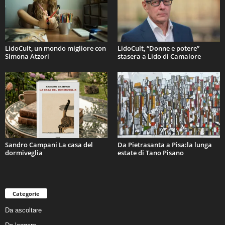
LidoCult, un mondo migliore con
LidoCult, “Donne e potere”
Simona Atzori
stasera a Lido di Camaiore
Sandro Campani La casa del
Da Pietrasanta a Pisa:la lunga
dormiveglia
estate di Tano Pisano
Categorie
Da ascoltare