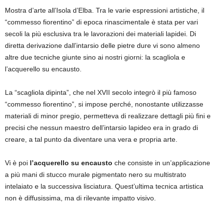
Mostra d’arte all’Isola d’Elba. Tra le varie espressioni artistiche, il
“commesso fiorentino” di epoca rinascimentale è stata per vari
secoli la più esclusiva tra le lavorazioni dei materiali lapidei. Di
diretta derivazione dall’intarsio delle pietre dure vi sono almeno
altre due tecniche giunte sino ai nostri giorni: la scagliola e
l’acquerello su encausto.
La “scagliola dipinta”, che nel XVII secolo integrò il più famoso
“commesso fiorentino”, si impose perché, nonostante utilizzasse
materiali di minor pregio, permetteva di realizzare dettagli più fini e
precisi che nessun maestro dell’intarsio lapideo era in grado di
creare, a tal punto da diventare una vera e propria arte.
Vi è poi
l’acquerello su encausto
che consiste in un’applicazione
a più mani di stucco murale pigmentato nero su multistrato
intelaiato e la successiva lisciatura. Quest’ultima tecnica artistica
non è diffusissima, ma di rilevante impatto visivo.