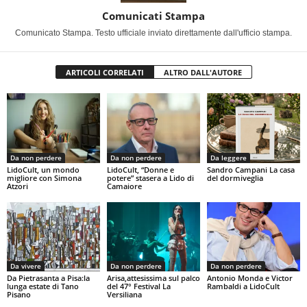
Comunicati Stampa
Comunicato Stampa. Testo ufficiale inviato direttamente dall'ufficio stampa.
ARTICOLI CORRELATI
ALTRO DALL'AUTORE
Da non perdere
Da non perdere
Da leggere
LidoCult, un mondo
LidoCult, “Donne e
Sandro Campani La casa
migliore con Simona
potere” stasera a Lido di
del dormiveglia
Atzori
Camaiore
Da vivere
Da non perdere
Da non perdere
Da Pietrasanta a Pisa:la
Arisa,attesissima sul palco
Antonio Monda e Victor
lunga estate di Tano
del 47° Festival La
Rambaldi a LidoCult
Pisano
Versiliana