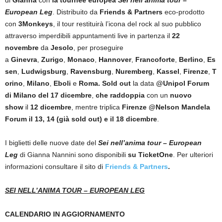
di
Gianna
con
la tournée europea
Sei nell’anima tour –
European Leg
. Distribuito da
Friends & Partners
eco-prodotto
con
3Monkeys
, il tour restituirà l’icona del rock al suo pubblico
attraverso imperdibili appuntamenti live in partenza
il
22
novembre
da
Jesolo
, per proseguire
a
Ginevra
,
Zurigo
,
Monaco
,
Hannover
,
Francoforte
,
Berlino
,
Es
sen
,
Ludwigsburg
,
Ravensburg
,
Nuremberg
,
Kassel
,
Firenze
,
T
orino
,
Milano
,
Eboli
e
Roma. Sold out
la data
@Unipol Forum
di Milano del 17 dicembre
,
che raddoppia
con un
nuovo
show
il
12 dicembre
, mentre triplica
Firenze @Nelson Mandela
Forum il 13, 14 (già sold out) e il 18 dicembre
.
I biglietti delle nuove date del
Sei nell’anima tour – European
Leg
di Gianna Nannini sono disponibili
su TicketOne
. Per ulteriori
informazioni consultare il sito di
Friends & Partners
.
SEI NELL’ANIMA TOUR – EUROPEAN LEG
CALENDARIO IN AGGIORNAMENTO