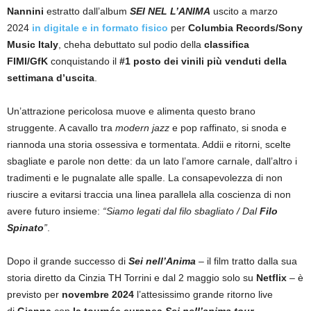
Nannini
estratto dall’album
SEI NEL L’ANIMA
uscito a marzo
2024
in digitale e in formato fisico
per
Columbia Records/Sony
Music Italy
, cheha debuttato sul podio della
classifica
FIMI/GfK
conquistando il
#1 posto dei vinili più venduti della
settimana d’uscita
.
Un’attrazione pericolosa muove e alimenta questo brano
struggente. A cavallo tra
modern jazz
e pop raffinato, si snoda e
riannoda una storia ossessiva e tormentata. Addii e ritorni, scelte
sbagliate e parole non dette: da un lato l’amore carnale, dall’altro i
tradimenti e le pugnalate alle spalle. La consapevolezza di non
riuscire a evitarsi traccia una linea parallela alla coscienza di non
avere futuro insieme:
“Siamo legati dal filo sbagliato / Dal
Filo
Spinato
”
.
Dopo il grande successo di
Sei nell’Anima
–
il film tratto dalla sua
storia diretto da Cinzia TH Torrini e dal 2 maggio solo su
Netflix
–
è
previsto per
novembre 2024
l’attesissimo grande ritorno live