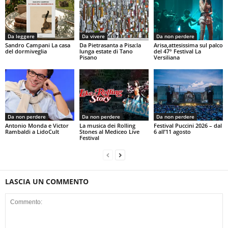
Da leggere
Da vivere
Da non perdere
Sandro Campani La casa
Da Pietrasanta a Pisa:la
Arisa,attesissima sul palco
del dormiveglia
lunga estate di Tano
del 47° Festival La
Pisano
Versiliana
Da non perdere
Da non perdere
Da non perdere
Antonio Monda e Victor
La musica dei Rolling
Festival Puccini 2026 – dal
Rambaldi a LidoCult
Stones al Mediceo Live
6 all’11 agosto
Festival
LASCIA UN COMMENTO