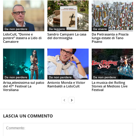
Da non perdere
Da leggere
Da vivere
LidoCult, “Donne e
Sandro Campani La casa
Da Pietrasanta a Pisa:la
potere” stasera a Lido di
del dormiveglia
lunga estate di Tano
Camaiore
Pisano
Da non perdere
Da non perdere
Da non perdere
Arisa,attesissima sul palco
Antonio Monda e Victor
La musica dei Rolling
del 47° Festival La
Rambaldi a LidoCult
Stones al Mediceo Live
Versiliana
Festival
LASCIA UN COMMENTO