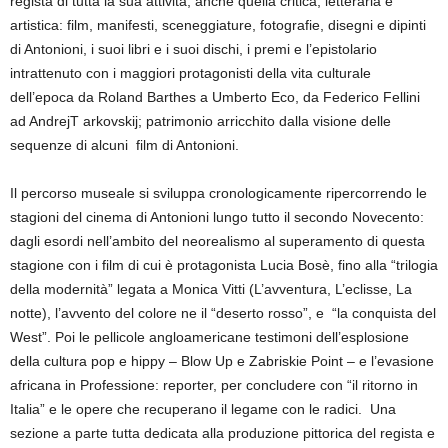
regista di tutta la sua attività, anche quella critica, letteraria e
artistica: film, manifesti, sceneggiature, fotografie, disegni e dipinti
di Antonioni, i suoi libri e i suoi dischi, i premi e l’epistolario
intrattenuto con i maggiori protagonisti della vita culturale
dell’epoca da Roland Barthes a Umberto Eco, da Federico Fellini
ad AndrejT arkovskij; patrimonio arricchito dalla visione delle
sequenze di alcuni film di Antonioni.
Il percorso museale si sviluppa cronologicamente ripercorrendo le
stagioni del cinema di Antonioni lungo tutto il secondo Novecento:
dagli esordi nell’ambito del neorealismo al superamento di questa
stagione con i film di cui è protagonista Lucia Bosè, fino alla “trilogia
della modernità” legata a Monica Vitti (L’avventura, L’eclisse, La
notte), l’avvento del colore ne il “deserto rosso”, e “la conquista del
West”. Poi le pellicole angloamericane testimoni dell’esplosione
della cultura pop e hippy – Blow Up e Zabriskie Point – e l’evasione
africana in Professione: reporter, per concludere con “il ritorno in
Italia” e le opere che recuperano il legame con le radici. Una
sezione a parte tutta dedicata alla produzione pittorica del regista e