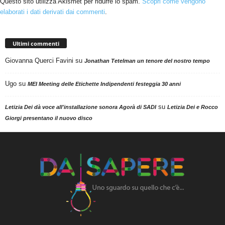
Questo sito utilizza Akismet per ridurre lo spam.
Scopri come vengono
elaborati i dati derivati dai commenti
.
Ultimi commenti
Giovanna Querci Favini
su
Jonathan Tetelman un tenore del nostro tempo
Ugo
su
MEI Meeting delle Etichette Indipendenti festeggia 30 anni
su
Letizia Dei dà voce all'installazione sonora Agorà di SADI
Letizia Dei e Rocco
Giorgi presentano il nuovo disco