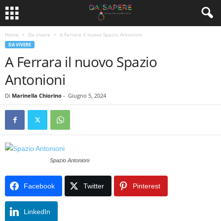
Home
Da vivere
A Ferrara il nuovo Spazio Antonioni
DA VIVERE
A Ferrara il nuovo Spazio
Antonioni
Di
Marinella Chiorino
-
Giugno 5, 2024
Spazio Antonioni
Facebook
Twitter
Pinterest
LinkedIn