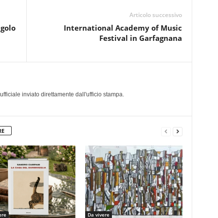
Articolo successivo
ngolo
International Academy of Music
Festival in Garfagnana
a
iciale inviato direttamente dall'ufficio stampa.
RE
ere
Da vivere