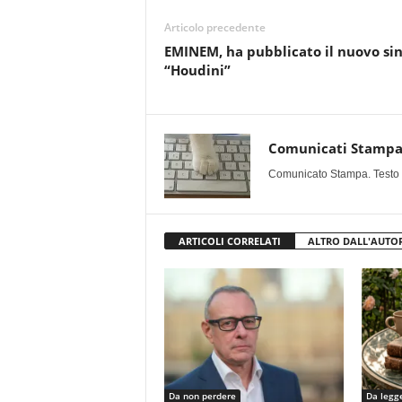
Articolo precedente
EMINEM, ha pubblicato il nuovo si
“Houdini”
Comunicati Stamp
Comunicato Stampa. Testo uff
ARTICOLI CORRELATI
ALTRO DALL'AUTO
Da non perdere
Da legg