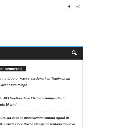
timi commenti
nna Querci Favini
su
Jonathan Tetelman un
 del nostro tempo
su
MEI Meeting delle Etichette Indipendenti
gia 30 anni
a Dei dà voce all'installazione sonora Agorà di
su
Letizia Dei e Rocco Giorgi presentano il nuovo