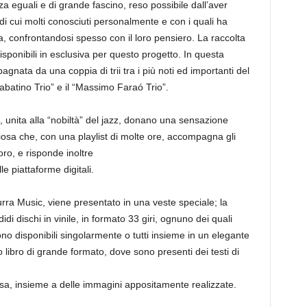
a eguali e di grande fascino, reso possibile dall’aver
di cui molti conosciuti personalmente e con i quali ha
a, confrontandosi spesso con il loro pensiero. La raccolta
isponibili in esclusiva per questo progetto. In questa
nata da una coppia di trii tra i più noti ed importanti del
Sabatino Trio” e il “Massimo Faraó Trio”.
, unita alla “nobiltà” del jazz, donano una sensazione
osa che, con una playlist di molte ore, accompagna gli
oro, e risponde inoltre
le piattaforme digitali.
zurra Music, viene presentato in una veste speciale; la
i dischi in vinile, in formato 33 giri, ognuno dei quali
no disponibili singolarmente o tutti insieme in un elegante
 libro di grande formato, dove sono presenti dei testi di
essa, insieme a delle immagini appositamente realizzate.