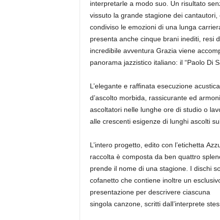
interpretarle a modo suo. Un risultato senz
vissuto la grande stagione dei cantautori, 
condiviso le emozioni di una lunga carrier
presenta anche cinque brani inediti, resi d
incredibile avventura Grazia viene accompag
panorama jazzistico italiano: il “Paolo Di 
L’elegante e raffinata esecuzione acustica
d’ascolto morbida, rassicurante ed armoni
ascoltatori nelle lunghe ore di studio o lav
alle crescenti esigenze di lunghi ascolti sul
L’intero progetto, edito con l’etichetta Az
raccolta è composta da ben quattro splendid
prende il nome di una stagione. I dischi so
cofanetto che contiene inoltre un esclusivo
presentazione per descrivere ciascuna
singola canzone, scritti dall’interprete st