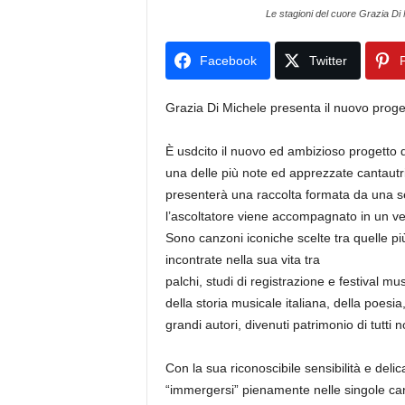
Le stagioni del cuore Grazia Di
Facebook
Twitter
P
Grazia Di Michele presenta il nuovo proget
È usdcito
il nuovo ed ambizioso progetto d
una delle più note ed apprezzate cantautr
presenterà una raccolta formata da una sel
l’ascoltatore viene accompagnato in un ve
Sono canzoni iconiche scelte tra quelle pi
incontrate nella sua vita tra
palchi, studi di registrazione e festival m
della storia musicale italiana, della poesia
grandi autori, divenuti patrimonio di tutti no
Con la sua riconoscibile sensibilità e deli
“immergersi” pienamente nelle singole can