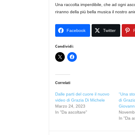
Una raccolta imperdibile, che ad ogni asc
riranno della piú bella musica il nostro an
Facebook
Twitter
P
Condividi:
Correlati
Dalle parti del cuore il nuovo
“Una sto
video di Grazia Di Michele
di Grazi
Marzo 24, 2023
Giovanni
In "Da ascoltare"
Novembr
In "Da a