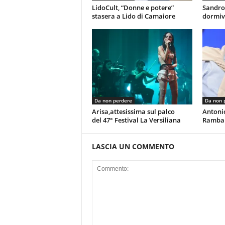
LidoCult, “Donne e potere”
Sandro
stasera a Lido di Camaiore
dormiv
Da non perdere
Da non 
Arisa,attesissima sul palco
Antoni
del 47° Festival La Versiliana
Rambal
LASCIA UN COMMENTO