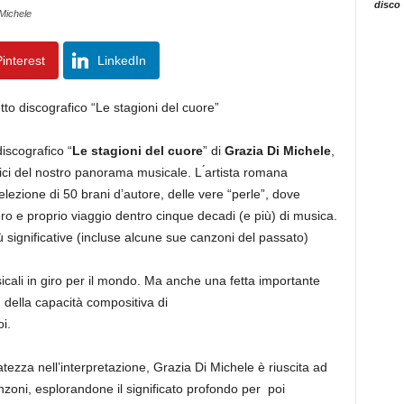
disco
 Michele
interest
LinkedIn
to discografico “Le stagioni del cuore”
iscografico “
Le stagioni del cuore
” di
Grazia Di Michele
,
ici del nostro panorama musicale. L ́artista romana
ezione di 50 brani d’autore, delle vere “perle”, dove
ro e proprio viaggio dentro cinque decadi (e più) di musica.
ù significative (incluse alcune sue canzoni del passato)
usicali in giro per il mondo. Ma anche una fetta importante
, della capacità compositiva di
i.
catezza nell’interpretazione, Grazia Di Michele è riuscita ad
zoni, esplorandone il significato profondo per poi