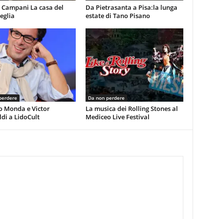
 Campani La casa del
Da Pietrasanta a Pisa:la lunga
eglia
estate di Tano Pisano
perdere
Da non perdere
o Monda e Victor
La musica dei Rolling Stones al
di a LidoCult
Mediceo Live Festival