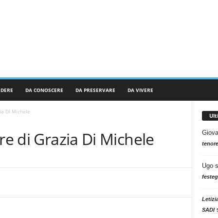
RDERE
DA CONOSCERE
DA PRESERVARE
DA VIVERE
ia Di Michele
Ul
re di Grazia Di Michele
Giova
tenore
Ugo
festeg
Letizi
SADI