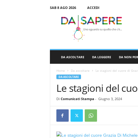
SAB 8 AGO 2026
ACCEDI
D
a
S
a
p
e
r
DA ASCOLTARE
DA LEGGERE
DA NON PE
e
Home
Da ascoltare
Le stagioni del cuore di Graz
DA ASCOLTARE
Le stagioni del cuo
Di
Comunicati Stampa
-
Giugno 3, 2024