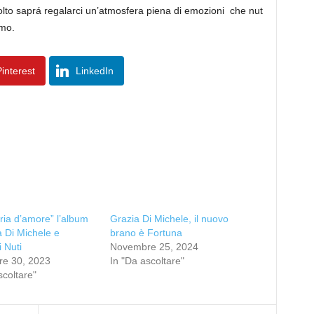
olto saprá regalarci un’atmosfera piena di emozioni che nut
imo.
interest
LinkedIn
ria d’amore” l’album
Grazia Di Michele, il nuovo
a Di Michele e
brano è Fortuna
 Nuti
Novembre 25, 2024
e 30, 2023
In "Da ascoltare"
scoltare"