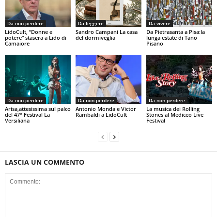
Da non perdere
Da leggere
Da vivere
LidoCult, “Donne e
Sandro Campani La casa
Da Pietrasanta a Pisa:la
potere” stasera a Lido di
del dormiveglia
lunga estate di Tano
Camaiore
Pisano
Da non perdere
Da non perdere
Da non perdere
Arisa,attesissima sul palco
Antonio Monda e Victor
La musica dei Rolling
del 47° Festival La
Rambaldi a LidoCult
Stones al Mediceo Live
Versiliana
Festival
LASCIA UN COMMENTO