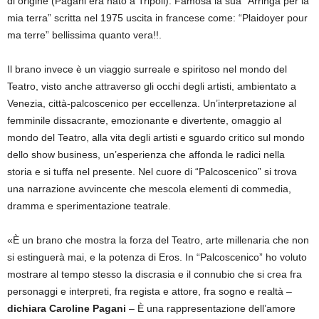
di origine (Pagani era nato a Tripoli). Famosa la sua “Arringa per la
mia terra” scritta nel 1975 uscita in francese come: “Plaidoyer pour
ma terre” bellissima quanto vera!!.
Il brano invece è un viaggio surreale e spiritoso nel mondo del
Teatro, visto anche attraverso gli occhi degli artisti, ambientato a
Venezia, città-palcoscenico per eccellenza. Un’interpretazione al
femminile dissacrante, emozionante e divertente, omaggio al
mondo del Teatro, alla vita degli artisti e sguardo critico sul mondo
dello show business, un’esperienza che affonda le radici nella
storia e si tuffa nel presente. Nel cuore di “Palcoscenico” si trova
una narrazione avvincente che mescola elementi di commedia,
dramma e sperimentazione teatrale.
«È un brano che mostra la forza del Teatro, arte millenaria che non
si estinguerà mai, e la potenza di Eros. In “Palcoscenico” ho voluto
mostrare al tempo stesso la discrasia e il connubio che si crea fra
personaggi e interpreti, fra regista e attore, fra sogno e realtà –
dichiara Caroline Pagani
– È una rappresentazione dell’amore