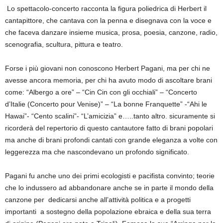
Lo spettacolo-concerto racconta la figura poliedrica di Herbert il
cantapittore, che cantava con la penna e disegnava con la voce e
che faceva danzare insieme musica, prosa, poesia, canzone, radio,
scenografia, scultura, pittura e teatro.
Forse i più giovani non conoscono Herbert Pagani, ma per chi ne
avesse ancora memoria, per chi ha avuto modo di ascoltare brani
come: “Albergo a ore” – “Cin Cin con gli occhiali” – “Concerto
d’Italie (Concerto pour Venise)” – “La bonne Franquette” -“Ahi le
Hawai”- “Cento scalini”- “L’amicizia” e…..tanto altro. sicuramente si
ricorderà del repertorio di questo cantautore fatto di brani popolari
ma anche di brani profondi cantati con grande eleganza a volte con
leggerezza ma che nascondevano un profondo significato.
Pagani fu anche uno dei primi ecologisti e pacifista convinto; teorie
che lo indussero ad abbandonare anche se in parte il mondo della
canzone per dedicarsi anche all’attività politica e a progetti
importanti a sostegno della popolazione ebraica e della sua terra