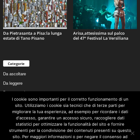
Da Pietrasanta a Pisa:la lunga
Arisa,attesissima sul palco
estate di Tano Pisano
del 47° Festival La Versiliana
Categorie
Da ascoltare
Da leggere
Da non perdere
I cookie sono importanti per il corretto funzionamento di un
Da conoscere
sito. Utilizziamo i cookie sia tecnici che di terze parti per
migliorare la tua esperienza, ad esempio per ricordare i dati
Da preservare
d'accesso, garantire un accesso sicuro, raccogliere dati
Da vivere
statistici per ottimizzare la funzionalità del sito e fornire
strumenti per la condivisione dei contenuti presenti su questo
Cookie Policy
sito. Per maggiori informazioni o per negare il consenso ad