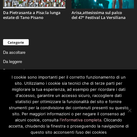
Da Pietrasanta a Pisa:la lunga
Arisa,attesissima sul palco
estate di Tano Pisano
del 47° Festival La Versiliana
Categorie
Da ascoltare
Da leggere
Da non perdere
I cookie sono importanti per il corretto funzionamento di un
Da conoscere
sito. Utilizziamo i cookie sia tecnici che di terze parti per
migliorare la tua esperienza, ad esempio per ricordare i dati
Da preservare
d'accesso, garantire un accesso sicuro, raccogliere dati
Da vivere
statistici per ottimizzare la funzionalità del sito e fornire
strumenti per la condivisione dei contenuti presenti su questo
Cookie Policy
sito. Per maggiori informazioni o per negare il consenso ad
alcuni cookie, consulta
l'informativa completa
. Cliccando
accetta, chiudendo la finestra o proseguendo la navigazione di
questo sito acconsenti l’uso dei cookies
Privacy Policy
Cookie Policy