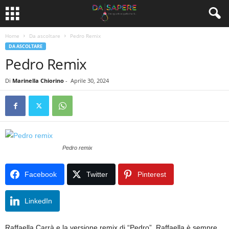
Home
Da ascoltare
Pedro Remix
DA ASCOLTARE
Pedro Remix
Di
Marinella Chiorino
-
Aprile 30, 2024
Pedro remix
Facebook
Twitter
Pinterest
LinkedIn
Raffaella Carrà e la versione remix di “Pedro”. Raffaella è sempre