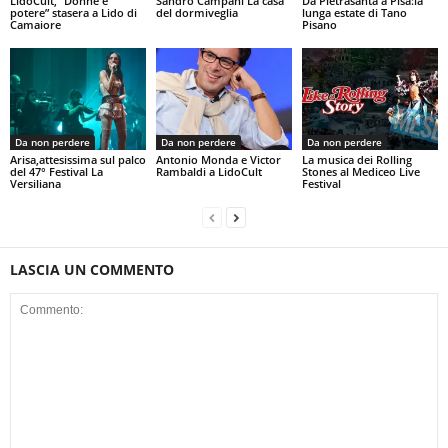
LidoCult, “Donne e
Sandro Campani La casa
Da Pietrasanta a Pisa:la
potere” stasera a Lido di
del dormiveglia
lunga estate di Tano
Camaiore
Pisano
Da non perdere
Da non perdere
Da non perdere
Arisa,attesissima sul palco
Antonio Monda e Victor
La musica dei Rolling
del 47° Festival La
Rambaldi a LidoCult
Stones al Mediceo Live
Versiliana
Festival
LASCIA UN COMMENTO