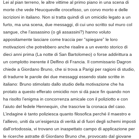
Lei al pian terreno, le altre vittime al primo piano in una scena di
morte che vede Heucqueville crocefisso, un corvo morto e delle
iscrizioni in italiano. Non si tratta quindi di un omicidio legato a un
furto, ma una scena, due messaggi, di cui uno scritto sul muro col
sangue, che l’assassino (o gli assassini?) hanno voluto
appositamente lasciare come traccia per “spiegare” le loro
motivazioni che potrebbero anche risalire a un evento storico di
dieci anni prima (La notte di San Bartolomeo) o forse addirittura a
un complotto inerente il Delfino di Francia. Il commissario Dagron
chiede a Giordano Bruno, che si trova a Parigi per ragioni di studio,
di tradurre le parole dei due messaggi essendo state scritte in
italiano: Bruno stimolato dallo studio della motivazione che ha
protato a questo efferato omicidio non si dà pace fin quando non
ha risolto l’enigma in concorrenza amicale con il poliziotto e con
l’aiuto del fedele Hennequin, che trascrive la cronaca del caso.
L’indagine è tanto poliziesca quanto filosofica perché il maestro e
l’allievo, uniti da un’esigenza di verità al di fuori degli schemi imposti
dall’ortodossia, vi trovano un inaspettato campo di applicazione per
le ricerche astratte di Giordano Bruno che, provocato dal giovane