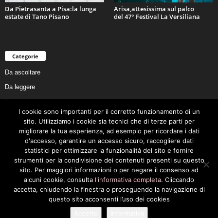
Da Pietrasanta a Pisa:la lunga
Arisa,attesissima sul palco
estate di Tano Pisano
del 47° Festival La Versiliana
Categorie
Da ascoltare
Da leggere
Da non perdere
I cookie sono importanti per il corretto funzionamento di un
Da conoscere
sito. Utilizziamo i cookie sia tecnici che di terze parti per
Da preservare
migliorare la tua esperienza, ad esempio per ricordare i dati
d'accesso, garantire un accesso sicuro, raccogliere dati
Da vivere
statistici per ottimizzare la funzionalità del sito e fornire
Cookie Policy
strumenti per la condivisione dei contenuti presenti su questo
sito. Per maggiori informazioni o per negare il consenso ad
alcuni cookie, consulta
l'informativa completa
. Cliccando
accetta, chiudendo la finestra o proseguendo la navigazione di
questo sito acconsenti l’uso dei cookies
Privacy Policy
Cookie Policy
Accetto
Informativa