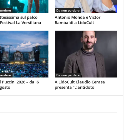
perdere
Da non perdere
ttesissima sul palco
Antonio Monda e Victor
 Festival La Versiliana
Rambaldi a LidoCult
perdere
Da non perdere
l Puccini 2026 – dal 6
A LidoCult Claudio Cerasa
agosto
presenta “L’antidoto