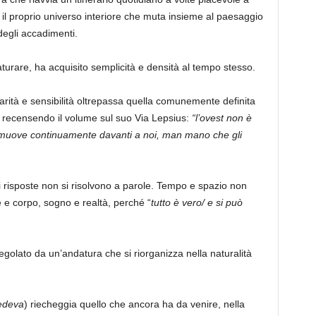
il proprio universo interiore che muta insieme al paesaggio
 degli accadimenti.
aturare, ha acquisito semplicità e densità al tempo stesso.
larità e sensibilità oltrepassa quella comunemente definita
 recensendo il volume sul suo Via Lepsius:
“l’ovest non è
i muove continuamente davanti a noi, man mano che gli
ui risposte non si risolvono a parole. Tempo e spazio non
e corpo, sogno e realtà, perché “
tutto è vero/ e si può
golato da un’andatura che si riorganizza nella naturalità
edeva
) riecheggia quello che ancora ha da venire, nella