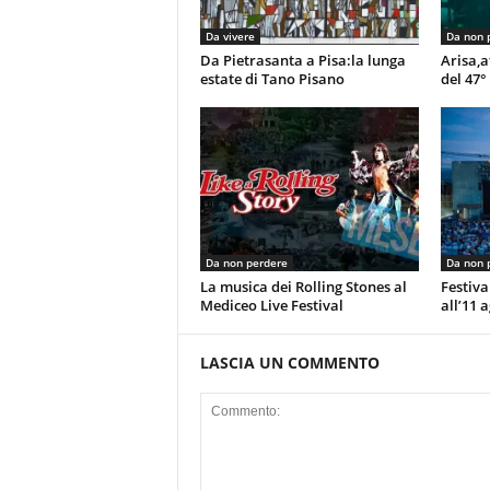
Da vivere
Da non 
Da Pietrasanta a Pisa:la lunga
Arisa,a
estate di Tano Pisano
del 47°
Da non perdere
Da non 
La musica dei Rolling Stones al
Festiva
Mediceo Live Festival
all’11 
LASCIA UN COMMENTO