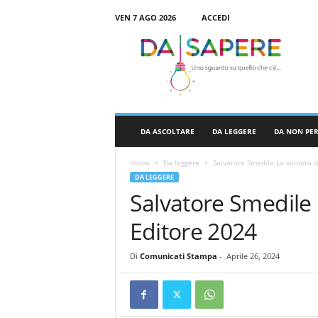
VEN 7 AGO 2026
ACCEDI
D
a
S
a
p
e
r
DA ASCOLTARE
DA LEGGERE
DA NON PE
e
Home
Da leggere
Salvatore Smedile La volontà d
DA LEGGERE
Salvatore Smedile 
Editore 2024
Di
Comunicati Stampa
-
Aprile 26, 2024