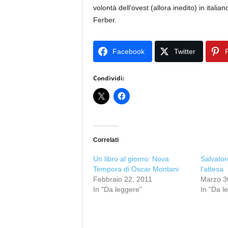
volontà dell’ovest (allora inedito) in itali
Ferber.
Facebook
Twitter
P
Condividi:
Correlati
Un libro al giorno: Nova
Salvato
Tempora di Oscar Montani
l’attesa
Febbraio 22, 2011
Marzo 3
In "Da leggere"
In "Da l