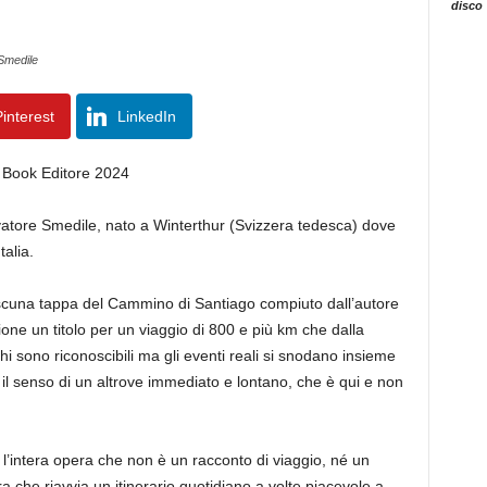
disco
Smedile
interest
LinkedIn
Book Editore 2024
alvatore Smedile, nato a Winterthur (Svizzera tedesca) dove
talia.
ascuna tappa del Cammino di Santiago compiuto dall’autore
ione un titolo per un viaggio di 800 e più km che dalla
ghi sono riconoscibili ma gli eventi reali si snodano insieme
o il senso di un altrove immediato e lontano, che è qui e non
l’intera opera che non è un racconto di viaggio, né un
ra che riavvia un itinerario quotidiano a volte piacevole a