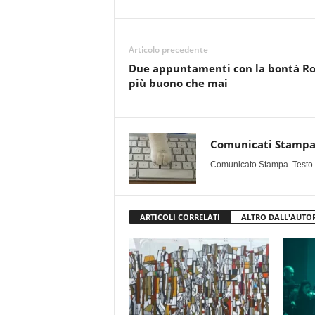
Articolo precedente
Due appuntamenti con la bontà Ro
più buono che mai
Comunicati Stamp
Comunicato Stampa. Testo uff
ARTICOLI CORRELATI
ALTRO DALL'AUTO