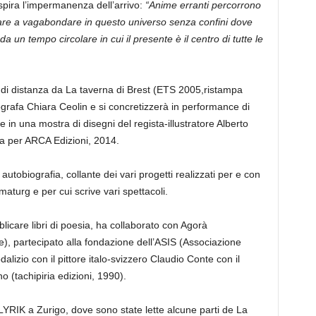
espira l’impermanenza dell’arrivo:
“Anime erranti percorrono
uare a vagabondare in questo universo senza confini dove
 un tempo circolare in cui il presente è il centro di tutte le
 di distanza da La taverna di Brest (ETS 2005,ristampa
tografa Chiara Ceolin e si concretizzerà in performance di
 in una mostra di disegni del regista-illustratore Alberto
ca per ARCA Edizioni, 2014.
 autobiografia, collante dei vari progetti realizzati per e con
aturg e per cui scrive vari spettacoli.
blicare libri di poesia, ha collaborato con Agorà
se), partecipato alla fondazione dell’ASIS (Associazione
odalizio con il pittore italo-svizzero Claudio Conte con il
 (tachipiria edizioni, 1990).
YRIK a Zurigo, dove sono state lette alcune parti de La