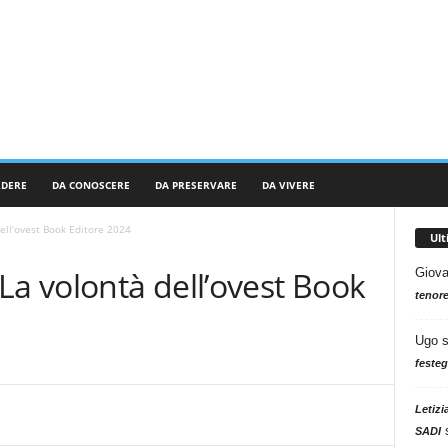
RDERE
DA CONOSCERE
DA PRESERVARE
DA VIVERE
ell’ovest Book Editore 2024
Ul
La volontà dell’ovest Book
Giova
tenore
Ugo
festeg
Letizi
SADI