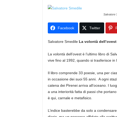
Salvatore 
Facebook
Twitter
P
Salvatore Smedile
La volontà dell’ovest
La volontà dell’ovest è l’ultimo libro di S
vive fino al 1992, quando si trasferisce in I
Il libro comprende 33 poesie, una per ci
in occasione dei suoi 55 anni. A ogni staz
catena dei Pirenei arriva all’oceano. I luo
a una interiorità fatta di passi che portan
è qui, carnale e metafisico.
L’indice basterebbe da solo a condensare 
diario, ma un percorso affidato alla scrittu