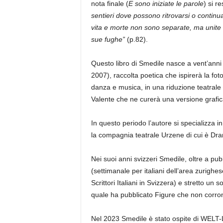
nota finale (
E sono iniziate le parole
) si r
sentieri dove possono ritrovarsi o contin
vita e morte non sono separate, ma unite da
sue fughe”
(p.82).
Questo libro di Smedile nasce a vent’anni
2007), raccolta poetica che ispirerà la fo
danza e musica, in una riduzione teatrale e
Valente che ne curerà una versione grafi
In questo periodo l’autore si specializza in
la compagnia teatrale Urzene di cui è Dram
Nei suoi anni svizzeri Smedile, oltre a pub
(settimanale per italiani dell’area zurighe
Scrittori Italiani in Svizzera) e stretto un s
quale ha pubblicato Figure che non corrono
Nel 2023 Smedile è stato ospite di WELT-L