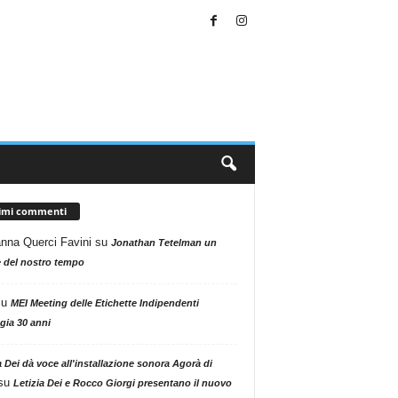
timi commenti
nna Querci Favini
su
Jonathan Tetelman un
 del nostro tempo
su
MEI Meeting delle Etichette Indipendenti
gia 30 anni
a Dei dà voce all'installazione sonora Agorà di
su
Letizia Dei e Rocco Giorgi presentano il nuovo