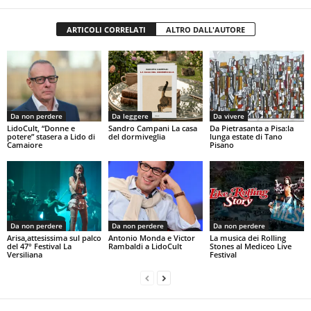
ARTICOLI CORRELATI
ALTRO DALL'AUTORE
Da non perdere
Da leggere
Da vivere
LidoCult, “Donne e
Sandro Campani La casa
Da Pietrasanta a Pisa:la
potere” stasera a Lido di
del dormiveglia
lunga estate di Tano
Camaiore
Pisano
Da non perdere
Da non perdere
Da non perdere
Arisa,attesissima sul palco
Antonio Monda e Victor
La musica dei Rolling
del 47° Festival La
Rambaldi a LidoCult
Stones al Mediceo Live
Versiliana
Festival