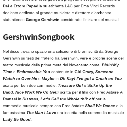
Dei
e
Ettore Papadia
su etichetta L&C per Ema Vinci Records
dedicato dedicato al grande musicista e direttore d’orchestra
statunitense
George Gershwin
considerato l’iniziare del musical.
GershwinSongbook
Nel disco trovano spazio una selezione di brani scritti da George
Gershwin su testi del fratello Ira Gershwin, vere e proprie scene del
teatro musicale della prima metà del Novecento come
Bidin’My
Time
e
Embraceable You
contenute in
Girl Crazy,
Someone
Watch to Over Me
o
Maybe
in
Oh Kay! I’ve got a Crush on You
usata per ben due commedie,
Treasure Girl
e St
rike Up the
Band
,
Nice Work We Cn Getir
scritta per il film con Fred Astaire
A
Damsel
in
Distress,
Let’s Call the Whole thik off
per la
commedia musicale sempre con Fred Astaire
Shall We Dance
e la
famosissima
The Man I Love
era inserita nella commedia musicale
Lady Be Good.