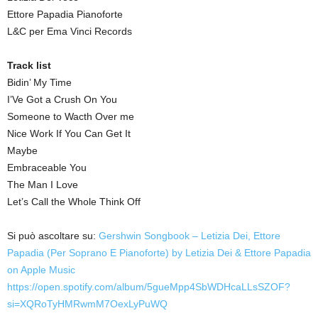
Ettore Papadia Pianoforte
L&C per Ema Vinci Records
Track list
Bidin’ My Time
I’Ve Got a Crush On You
Someone to Wacth Over me
Nice Work If You Can Get It
Maybe
Embraceable You
The Man I Love
Let’s Call the Whole Think Off
Si può ascoltare su:
‎Gershwin Songbook – Letizia Dei, Ettore
Papadia (Per Soprano E Pianoforte) by Letizia Dei & Ettore Papadia
on Apple Music
https://open.spotify.com/album/5gueMpp4SbWDHcaLLsSZOF?
si=XQRoTyHMRwmM7OexLyPuWQ