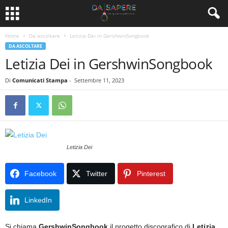
Home
Da ascoltare
Letizia Dei in GershwinSongbook
DA ASCOLTARE
Letizia Dei in GershwinSongbook
Di
Comunicati Stampa
-
Settembre 11, 2023
Letizia Dei
Facebook
Twitter
Pinterest
LinkedIn
Si chiama
GershwinSongbook
il progetto discografico di
Letizia