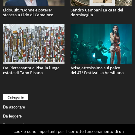
LidoCult, “Donne e potere”
Sandro Campani La casa del
stasera a Lido di Camaiore
dormiveglia
Da Pietrasanta a Pisa:la lunga
Arisa,attesissima sul palco
estate di Tano Pisano
del 47° Festival La Versiliana
Categorie
Da ascoltare
Da leggere
Da non perdere
I cookie sono importanti per il corretto funzionamento di un
Da conoscere