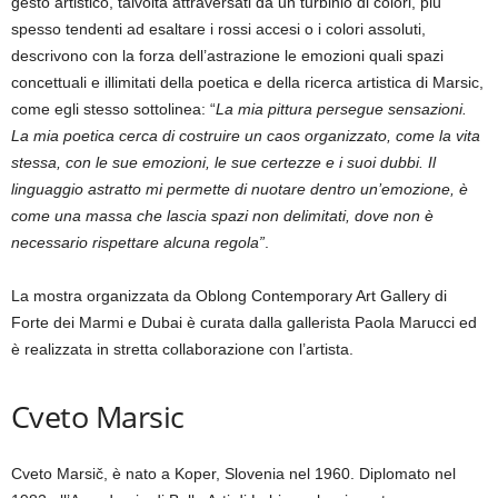
gesto artistico, talvolta attraversati da un turbinio di colori, più
spesso tendenti ad esaltare i rossi accesi o i colori assoluti,
descrivono con la forza dell’astrazione le emozioni quali spazi
concettuali e illimitati della poetica e della ricerca artistica di Marsic,
come egli stesso sottolinea: “
La mia pittura persegue sensazioni.
La mia poetica cerca di costruire un caos organizzato, come la vita
stessa, con le sue emozioni, le sue certezze e i suoi dubbi. Il
linguaggio astratto mi permette di nuotare dentro un’emozione, è
come una massa che lascia spazi non delimitati, dove non è
necessario rispettare alcuna regola”
.
La mostra organizzata da Oblong Contemporary Art Gallery di
Forte dei Marmi e Dubai è curata dalla gallerista Paola Marucci ed
è realizzata in stretta collaborazione con l’artista.
Cveto Marsic
Cveto Marsič, è nato a Koper, Slovenia nel 1960. Diplomato nel