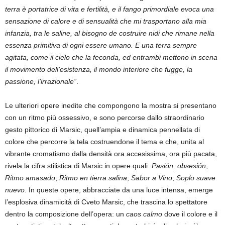
terra è portatrice di vita e fertilità, e il fango primordiale evoca una
sensazione di calore e di sensualità che mi trasportano alla mia
infanzia, tra le saline, al bisogno de costruire nidi che rimane nella
essenza primitiva di ogni essere umano. E una terra sempre
agitata, come il cielo che la feconda, ed entrambi mettono in scena
il movimento dell’esistenza, il mondo interiore che fugge, la
passione, l’irrazionale”
.
Le ulteriori opere inedite che compongono la mostra si presentano
con un ritmo più ossessivo, e sono percorse dallo straordinario
gesto pittorico di Marsic, quell’ampia e dinamica pennellata di
colore che percorre la tela costruendone il tema e che, unita al
vibrante cromatismo dalla densità ora accesissima, ora più pacata,
rivela la cifra stilistica di Marsic in opere quali:
Pasión, obsesión
;
Ritmo amasado
;
Ritmo en tierra salina
;
Sabor a Vino
;
Soplo suave
nuevo
. In queste opere, abbracciate da una luce intensa, emerge
l’esplosiva dinamicità di Cveto Marsic, che trascina lo spettatore
dentro la composizione dell’opera: un
caos calmo
dove il colore e il