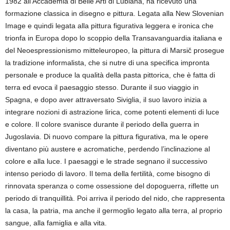
1982 all’Accademia di Belle Arti di Lubiana, ha ricevuto una
formazione classica in disegno e pittura. Legata alla New Slovenian
Image e quindi legata alla pittura figurativa leggera e ironica che
trionfa in Europa dopo lo scoppio della Transavanguardia italiana e
del Neoespressionismo mitteleuropeo, la pittura di Marsič prosegue
la tradizione informalista, che si nutre di una specifica impronta
personale e produce la qualità della pasta pittorica, che è fatta di
terra ed evoca il paesaggio stesso. Durante il suo viaggio in
Spagna, e dopo aver attraversato Siviglia, il suo lavoro inizia a
integrare nozioni di astrazione lirica, come potenti elementi di luce
e colore. Il colore svanisce durante il periodo della guerra in
Jugoslavia. Di nuovo compare la pittura figurativa, ma le opere
diventano più austere e acromatiche, perdendo l’inclinazione al
colore e alla luce. I paesaggi e le strade segnano il successivo
intenso periodo di lavoro. Il tema della fertilità, come bisogno di
rinnovata speranza o come ossessione del dopoguerra, riflette un
periodo di tranquillità. Poi arriva il periodo del nido, che rappresenta
la casa, la patria, ma anche il germoglio legato alla terra, al proprio
sangue, alla famiglia e alla vita.