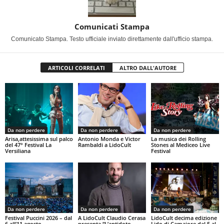
Comunicati Stampa
Comunicato Stampa. Testo ufficiale inviato direttamente dall'ufficio stampa.
ARTICOLI CORRELATI
ALTRO DALL'AUTORE
Da non perdere
Da non perdere
Da non perdere
Arisa,attesissima sul palco
Antonio Monda e Victor
La musica dei Rolling
del 47° Festival La
Rambaldi a LidoCult
Stones al Mediceo Live
Versiliana
Festival
Da non perdere
Da non perdere
Da non perdere
Festival Puccini 2026 – dal
A LidoCult Claudio Cerasa
LidoCult decima edizione
6 all’11 agosto
presenta “L’antidoto
Lido di Camaiore dal 5 al