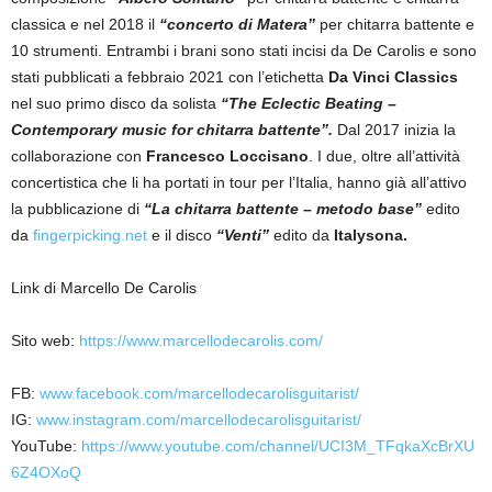
classica e nel 2018 il
“concerto di Matera”
per chitarra battente e
10 strumenti. Entrambi i brani sono stati incisi da De Carolis e sono
stati pubblicati a febbraio 2021 con l’etichetta
Da Vinci Classics
nel suo primo disco da solista
“The Eclectic Beating –
Contemporary music for chitarra battente”.
Dal 2017 inizia la
collaborazione con
Francesco Loccisano
. I due, oltre all’attività
concertistica che li ha portati in tour per l’Italia, hanno già all’attivo
la pubblicazione di
“La chitarra battente – metodo base”
edito
da
fingerpicking.net
e il disco
“Venti”
edito da
Italysona.
Link di Marcello De Carolis
Sito web:
https://www.marcellodecarolis.com/
FB:
www.facebook.com/marcellodecarolisguitarist/
IG:
www.instagram.com/marcellodecarolisguitarist/
YouTube:
https://www.youtube.com/channel/UCI3M_TFqkaXcBrXU
6Z4OXoQ