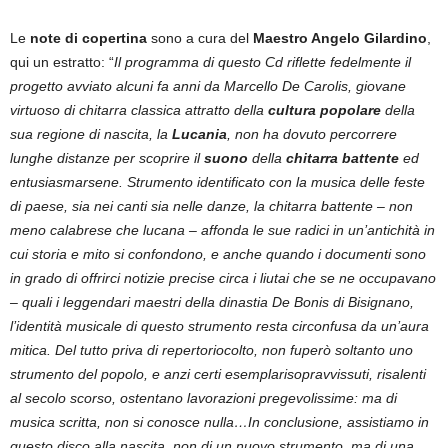
Le
note di copertina
sono a cura del
Maestro Angelo Gilardino
,
qui un estratto: “
Il programma di questo Cd riflette fedelmente il
progetto avviato alcuni fa anni da Marcello De Carolis, giovane
virtuoso di chitarra classica attratto della
cultura popolare
della
sua regione di nascita, la
Lucania
, non ha dovuto percorrere
lunghe distanze per scoprire il
suono
della
chitarra battente
ed
entusiasmarsene. Strumento identificato con la musica delle feste
di paese, sia nei canti sia nelle danze, la chitarra battente – non
meno calabrese che lucana – affonda le sue radici in un’antichità in
cui storia e mito si confondono, e anche quando i documenti sono
in grado di offrirci notizie precise circa i liutai che se ne occupavano
– quali i leggendari maestri della dinastia De Bonis di Bisignano,
l’identità musicale di questo strumento resta circonfusa da un’aura
mitica. Del tutto priva di repertoriocolto, non fuperò soltanto uno
strumento del popolo, e anzi certi esemplarisopravvissuti, risalenti
al secolo scorso, ostentano lavorazioni pregevolissime: ma di
musica scritta, non si conosce nulla…In conclusione, assistiamo in
questo disco alla nascita, non di un nuovo strumento, ma di una