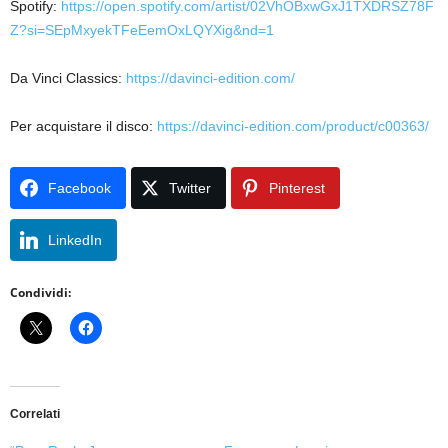
Spotify:
https://open.spotify.com/artist/02VhOBxwGxJ1TXDRSZ78F
Z?si=SEpMxyekTFeEemOxLQYXig&nd=1
Da Vinci Classics:
https://davinci-edition.com/
Per acquistare il disco:
https://davinci-edition.com/product/c00363/
Facebook
Twitter
Pinterest
LinkedIn
Condividi:
Correlati