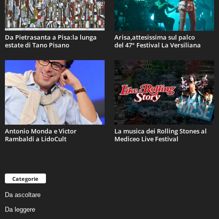
Da Pietrasanta a Pisa:la lunga
Arisa,attesissima sul palco
estate di Tano Pisano
del 47° Festival La Versiliana
Antonio Monda e Victor
La musica dei Rolling Stones al
Rambaldi a LidoCult
Mediceo Live Festival
Categorie
Da ascoltare
Da leggere