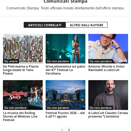
Comunicati Stampa
Comunicato Stampa. Testo ufficiale inviato direttamente dall'ufficio stampa.
ARTICOLI CORRELATI
ALTRO DALL'AUTORE
Da vivere
Da non perdere
Da non perdere
Da Pietrasanta a Pisa:la
Arisa,attesissima sul palco
Antonio Monda e Victor
lunga estate di Tano
del 47° Festival La
Rambaldi a LidoCult
Pisano
Versiliana
Da non perdere
Da non perdere
Da non perdere
La musica dei Rolling
Festival Puccini 2026 – dal
A LidoCult Claudio Cerasa
Stones al Mediceo Live
6 all’11 agosto
presenta “L’antidoto
Festival