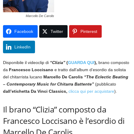
Marcello De Carolis
Facebook
Twitter
Pinterest
LinkedIn
Disponibile il videoclip di
“Clizia”
(
GUARDA QUI
),
brano composto
da
Francesco Loccisano
e tratto dall’album d’esordio da solista
del chitarrista lucano
Marcello De Carolis
“The Eclectic Beating
– Contemporary Music for Chitarra Battente”
(pubblicato
dall’etichetta
Da Vinci Classics,
clicca qui per acquistare
).
Il brano “Clizia” composto da
Francesco Loccisano è l’esordio di
Marcello De Carolis