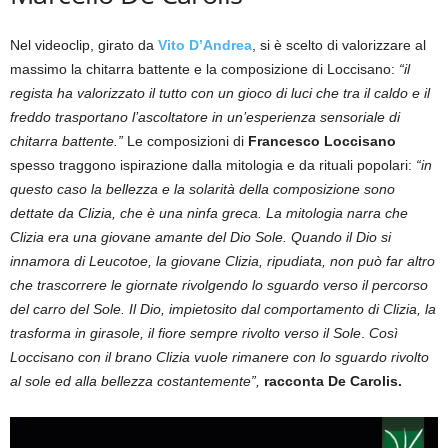
Nel videoclip, girato da
Vito D’Andrea
, si è scelto di valorizzare al
massimo la chitarra battente e la composizione di Loccisano:
“il
regista ha valorizzato il tutto con un gioco di luci che tra il caldo e il
freddo trasportano l’ascoltatore in un’esperienza sensoriale di
chitarra battente.”
Le composizioni di
Francesco Loccisano
spesso traggono ispirazione dalla mitologia e da rituali popolari:
“in
questo caso la bellezza e la solarità della composizione sono
dettate da Clizia, che è una ninfa greca. La mitologia narra che
Clizia era una giovane amante del Dio Sole. Quando il Dio si
innamora di Leucotoe, la giovane Clizia, ripudiata, non può far altro
che trascorrere le giornate rivolgendo lo sguardo verso il percorso
del carro del Sole. Il Dio, impietosito dal comportamento di Clizia, la
trasforma in girasole, il fiore sempre rivolto verso il Sole
.
Così
Loccisano con il brano Clizia vuole rimanere con lo sguardo rivolto
al sole ed alla bellezza costantemente”,
racconta De Carolis.