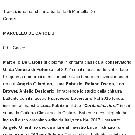
Trascrizione per chitarra battente di Marcello De
Carolis
MARCELLO DE CAROLIS
09 – Gocce
Marcello De Carolis
si diploma in chitarra classica al conservatorio
G. da Venosa di Potenza
nel 2012 con il massimo dei voti e lode.
Frequenta numerosi corsi e masterclass tenute da diversi maestri
tra cui:
Angelo Gilardino, Luca Fabrizio, Roland Dyens, Leo
Brower, Aniello Desideri
o. Intraprende lo studio della chitarra
battente con il maestro
Francesco Loccisano
.Nel 2015 fonda,
insieme al maestro
Luca Fabrizio
, il duo
“Cordaminazioni”
in cui
suona la Chitarra Classica e la Chitarra Battente e con il quale ha
inciso il disco omonimo edito da Italysona.Nel 2017 il maestro
Angelo Gilardino
dedica a lui e al maestro
Luca Fabrizio
la
composizione
“Albero Solitario”
per chitarra battente e chitarra