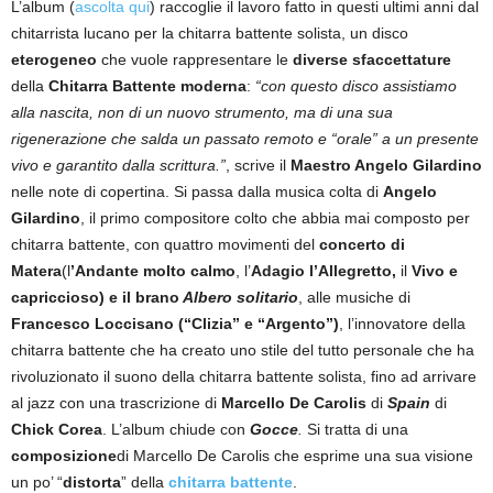
L’album (
ascolta qui
) raccoglie il lavoro fatto in questi ultimi anni dal
chitarrista lucano per la chitarra battente solista, un disco
eterogeneo
che vuole rappresentare le
diverse sfaccettature
della
Chitarra Battente moderna
:
“con questo disco assistiamo
alla nascita, non di un nuovo strumento, ma di una sua
rigenerazione che salda un passato remoto e “orale” a un presente
vivo e garantito dalla scrittura.”
, scrive il
Maestro Angelo Gilardino
nelle note di copertina. Si passa dalla musica colta di
Angelo
Gilardino
, il primo compositore colto che abbia mai composto per
chitarra battente, con quattro movimenti del
concerto di
Matera
(l
’Andante molto calmo
, l’
Adagio l’Allegretto
,
il
Vivo e
capriccioso) e il brano
Albero solitario
, alle musiche di
Francesco Loccisano (“Clizia” e “Argento”)
, l’innovatore della
chitarra battente che ha creato uno stile del tutto personale che ha
rivoluzionato il suono della chitarra battente solista, fino ad arrivare
al jazz con una trascrizione di
Marcello De Carolis
di
Spain
di
Chick Corea
. L’album chiude con
Gocce
.
Si tratta di una
composizione
di Marcello De Carolis che esprime una sua visione
un po’ “
distorta
” della
chitarra battente
.