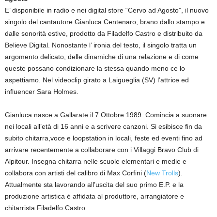
E’ disponibile in radio e nei digital store “Cervo ad Agosto”, il nuovo
singolo del cantautore Gianluca Centenaro, brano dallo stampo e
dalle sonorità estive, prodotto da Filadelfo Castro e distribuito da
Believe Digital. Nonostante l’ ironia del testo, il singolo tratta un
argomento delicato, delle dinamiche di una relazione e di come
queste possano condizionare la stessa quando meno ce lo
aspettiamo. Nel videoclip girato a Laigueglia (SV) l’attrice ed
influencer Sara Holmes.
Gianluca nasce a Gallarate il 7 Ottobre 1989. Comincia a suonare
nei locali all’età di 16 anni e a scrivere canzoni. Si esibisce fin da
subito chitarra,voce e loopstation in locali, feste ed eventi fino ad
arrivare recentemente a collaborare con i Villaggi Bravo Club di
Alpitour. Insegna chitarra nelle scuole elementari e medie e
collabora con artisti del calibro di Max Corfini (
New Trolls
).
Attualmente sta lavorando all’uscita del suo primo E.P. e la
produzione artistica è affidata al produttore, arrangiatore e
chitarrista Filadelfo Castro.