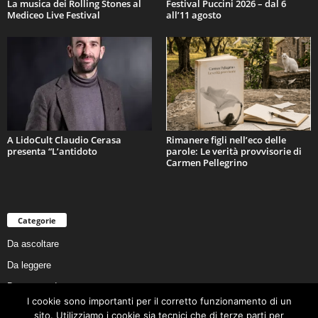
La musica dei Rolling Stones al
Festival Puccini 2026 – dal 6
Mediceo Live Festival
all’11 agosto
A LidoCult Claudio Cerasa
Rimanere figli nell’eco delle
presenta “L’antidoto
parole: Le verità provvisorie di
Carmen Pellegrino
Categorie
Da ascoltare
Da leggere
Da non perdere
I cookie sono importanti per il corretto funzionamento di un
Da conoscere
sito. Utilizziamo i cookie sia tecnici che di terze parti per