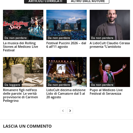
ARTICOLI CORRELATI
ALTRO DALL'AUTORE
Da non perdere
Da non perdere
Da non perdere
La musica dei Rolling
Festival Puccini 2026 – dal
A LidoCult Claudio Cerasa
Stones al Mediceo Live
6 all’11 agosto
presenta “L’antidoto
Festival
Da leggere
Da non perdere
Da non perdere
Rimanere figli nell’eco
LidoCult decima edizione
Pupo al Mediceo Live
delle parole: Le verità
Lido di Camaiore dal 5 al
Festival di Seravezza
provvisorie di Carmen
20 agosto
Pellegrino
LASCIA UN COMMENTO