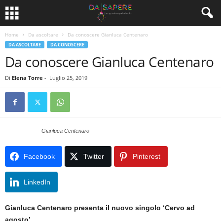
Home
Da ascoltare
Da conoscere Gianluca Centenaro
DA ASCOLTARE
DA CONOSCERE
Da conoscere Gianluca Centenaro
Di
Elena Torre
-
Luglio 25, 2019
Gianluca Centenaro
Facebook
Twitter
Pinterest
LinkedIn
Gianluca Centenaro presenta il nuovo singolo ‘Cervo ad
agosto’