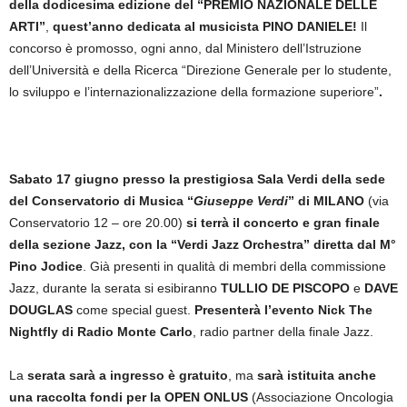
della dodicesima edizione del “PREMIO NAZIONALE DELLE
ARTI”
,
quest’anno dedicata al musicista PINO DANIELE!
Il
concorso è promosso, ogni anno, dal Ministero dell’Istruzione
dell’Università e della Ricerca “Direzione Generale per lo studente,
lo sviluppo e l’internazionalizzazione della formazione superiore”
.
Sabato 17 giugno presso la prestigiosa Sala Verdi della sede
del Conservatorio di Musica “
Giuseppe Verdi
” di MILANO
(via
Conservatorio 12 – ore 20.00)
si terrà il concerto e gran finale
della sezione Jazz,
con la “Verdi Jazz Orchestra” diretta dal M°
Pino Jodice
. Già presenti in qualità di membri della commissione
Jazz, durante la serata si esibiranno
TULLIO DE PISCOPO
e
DAVE
DOUGLAS
come special guest.
Presenterà l’evento
Nick The
Nightfly
di Radio Monte Carlo
, radio partner della finale Jazz.
La
serata sarà a ingresso è gratuito
, ma
sarà istituita anche
una raccolta fondi per la OPEN ONLUS
(Associazione Oncologia