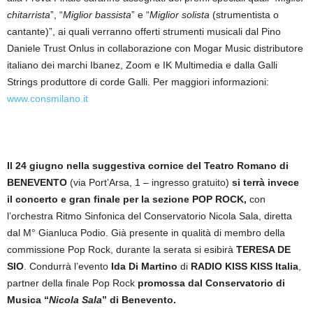
chitarrista
”, “
Miglior bassista
” e “
Miglior solista
(strumentista o
cantante)”, ai quali verranno offerti strumenti musicali dal Pino
Daniele Trust Onlus in collaborazione con Mogar Music distributore
italiano dei marchi Ibanez, Zoom e IK Multimedia e dalla Galli
Strings produttore di corde Galli. Per maggiori informazioni:
www.consmilano.it
Il 24 giugno nella suggestiva cornice del Teatro Romano di
BENEVENTO
(via Port’Arsa, 1 – ingresso gratuito)
si terrà invece
il concerto e gran finale per la sezione POP ROCK,
con
l’orchestra Ritmo Sinfonica del Conservatorio Nicola Sala, diretta
dal M° Gianluca Podio. Già presente in qualità di membro della
commissione Pop Rock, durante la serata si esibirà
TERESA DE
SIO
. Condurrà l’evento
Ida Di Martino
di
RADIO KISS KISS Italia
,
partner della finale Pop Rock
promossa dal Conservatorio di
Musica “
Nicola Sala
” di Benevento.