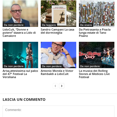
Da non perdere
Da leggere
Da vivere
LidoCult, “Donne e
Sandro Campani La casa
Da Pietrasanta a Pisa:la
potere” stasera a Lido di
del dormiveglia
lunga estate di Tano
Camaiore
Pisano
Da non perdere
Da non perdere
Da non perdere
Arisa,attesissima sul palco
Antonio Monda e Victor
La musica dei Rolling
del 47° Festival La
Rambaldi a LidoCult
Stones al Mediceo Live
Versiliana
Festival
LASCIA UN COMMENTO