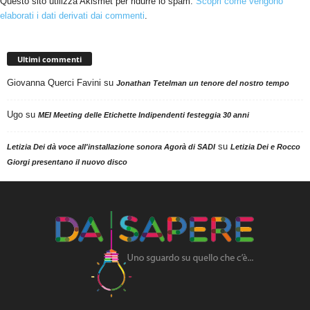
Questo sito utilizza Akismet per ridurre lo spam.
Scopri come vengono
elaborati i dati derivati dai commenti
.
Ultimi commenti
Giovanna Querci Favini
su
Jonathan Tetelman un tenore del nostro tempo
Ugo
su
MEI Meeting delle Etichette Indipendenti festeggia 30 anni
su
Letizia Dei dà voce all'installazione sonora Agorà di SADI
Letizia Dei e Rocco
Giorgi presentano il nuovo disco