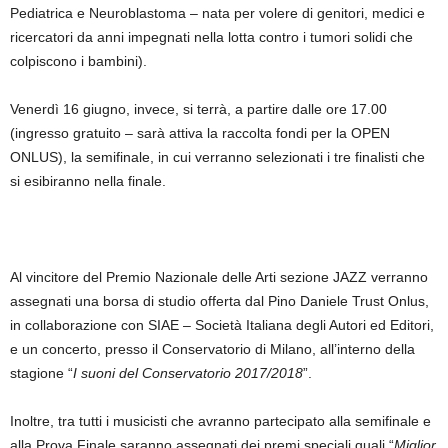
Pediatrica e Neuroblastoma – nata per volere di genitori, medici e
ricercatori da anni impegnati nella lotta contro i tumori solidi che
colpiscono i bambini).
Venerdì 16 giugno, invece, si terrà, a partire dalle ore 17.00
(ingresso gratuito – sarà attiva la raccolta fondi per la OPEN
ONLUS), la semifinale, in cui verranno selezionati i tre finalisti che
si esibiranno nella finale.
Al vincitore del Premio Nazionale delle Arti sezione JAZZ verranno
assegnati una borsa di studio offerta dal Pino Daniele Trust Onlus,
in collaborazione con SIAE – Società Italiana degli Autori ed Editori,
e un concerto, presso il Conservatorio di Milano, all’interno della
stagione “
I suoni del Conservatorio 2017/2018
”.
Inoltre, tra tutti i musicisti che avranno partecipato alla semifinale e
alla Prova Finale saranno assegnati dei premi speciali quali “
Miglior