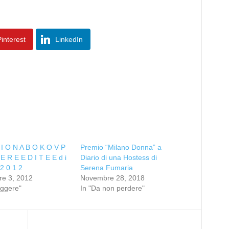
interest
LinkedIn
I O N A B O K O V P
Premio “Milano Donna” a
E R E E D I T E E d i
Diario di una Hostess di
 2 0 1 2
Serena Fumaria
re 3, 2012
Novembre 28, 2018
eggere"
In "Da non perdere"