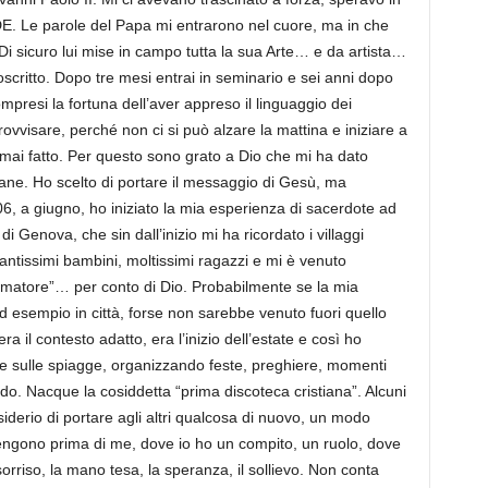
FEDE. Le parole del Papa mi entrarono nel cuore, ma in che
 Di sicuro lui mise in campo tutta la sua Arte… e da artista…
toscritto. Dopo tre mesi entrai in seminario e sei anni dopo
presi la fortuna dell’aver appreso il linguaggio dei
ovvisare, perché non ci si può alzare la mattina e iniziare a
 mai fatto. Per questo sono grato a Dio che mi ha dato
ovane. Ho scelto di portare il messaggio di Gesù, ma
06, a giugno, ho iniziato la mia esperienza di sacerdote ad
 Genova, che sin dall’inizio mi ha ricordato i villaggi
 tantissimi bambini, moltissimi ragazzi e mi è venuto
imatore”… per conto di Dio. Probabilmente se la mia
ad esempio in città, forse non sarebbe venuto fuori quello
 il contesto adatto, era l’inizio dell’estate e così ho
che sulle spiagge, organizzando feste, preghiere, momenti
endo. Nacque la cosiddetta “prima discoteca cristiana”. Alcuni
iderio di portare agli altri qualcosa di nuovo, un modo
 vengono prima di me, dove io ho un compito, un ruolo, dove
riso, la mano tesa, la speranza, il sollievo. Non conta