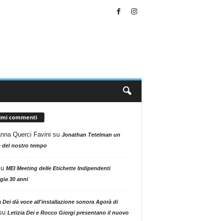
timi commenti
nna Querci Favini
su
Jonathan Tetelman un
 del nostro tempo
su
MEI Meeting delle Etichette Indipendenti
gia 30 anni
a Dei dà voce all'installazione sonora Agorà di
su
Letizia Dei e Rocco Giorgi presentano il nuovo