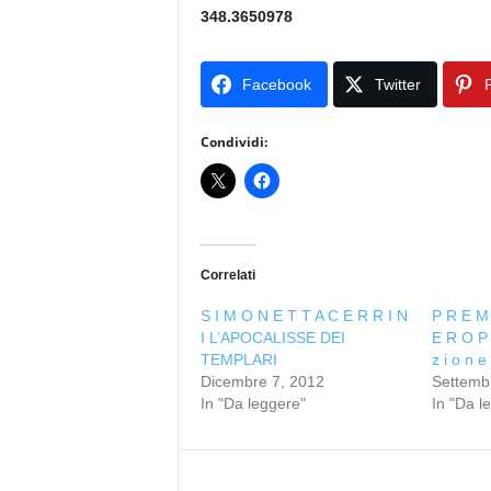
348.3650978
Facebook
Twitter
P
Condividi:
Correlati
S I M O N E T T A C E R R I N
P R E M 
I L’APOCALISSE DEI
E R O P 
TEMPLARI
z i o n e
Dicembre 7, 2012
Settemb
In "Da leggere"
In "Da l