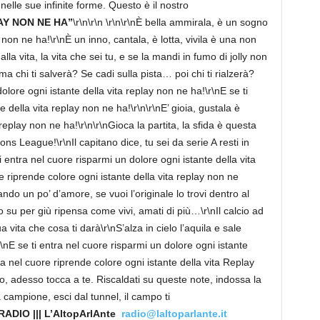
 nelle sue infinite forme. Questo è il nostro
AY NON NE HA”
\r\n\r\n \r\n\r\nÈ bella ammirala, è un sogno
non ne ha!\r\nÈ un inno, cantala, è lotta, vivila è una non
a vita, la vita che sei tu, e se la mandi in fumo di jolly non
a chi ti salverà? Se cadi sulla pista… poi chi ti rialzerà?
dolore ogni istante della vita replay non ne ha!\r\nE se ti
 della vita replay non ne ha!\r\n\r\nE’ gioia, gustala è
play non ne ha!\r\n\r\nGioca la partita, la sfida è questa
ns League!\r\nIl capitano dice, tu sei da serie A resti in
i entra nel cuore risparmi un dolore ogni istante della vita
e riprende colore ogni istante della vita replay non ne
do un po’ d’amore, se vuoi l’originale lo trovi dentro al
 su per giù ripensa come vivi, amati di più…\r\nIl calcio ad
ua vita che cosa ti darà\r\nS’alza in cielo l’aquila e sale
r\nE se ti entra nel cuore risparmi un dolore ogni istante
ra nel cuore riprende colore ogni istante della vita Replay
po, adesso tocca a te. Riscaldati su queste note, indossa la
 campione, esci dal tunnel, il campo ti
IO ||| L’AltopArlAnte
radio@laltoparlante.it