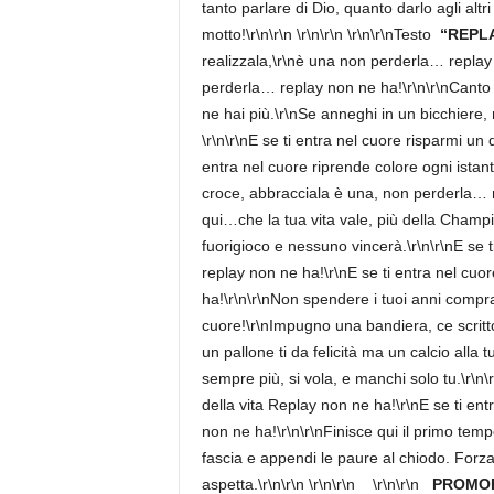
tanto parlare di Dio, quanto darlo agli altri
motto!\r\n\r\n \r\n\r\n \r\n\r\nTesto
“REPL
realizzala,\r\nè una non perderla… replay 
perderla… replay non ne ha!\r\n\r\nCanto all
ne hai più.\r\nSe anneghi in un bicchiere, m
\r\n\r\nE se ti entra nel cuore risparmi un 
entra nel cuore riprende colore ogni istante
croce, abbracciala è una, non perderla… re
qui…che la tua vita vale, più della Champio
fuorigioco e nessuno vincerà.\r\n\r\nE se t
replay non ne ha!\r\nE se ti entra nel cuor
ha!\r\n\r\nNon spendere i tuoi anni compran
cuore!\r\nImpugno una bandiera, ce scritto
un pallone ti da felicità ma un calcio alla t
sempre più, si vola, e manchi solo tu.\r\n\
della vita Replay non ne ha!\r\nE se ti ent
non ne ha!\r\n\r\nFinisce qui il primo tem
fascia e appendi le paure al chiodo. Forza
aspetta.\r\n\r\n \r\n\r\n
\r\n\r\n
PROMORAD