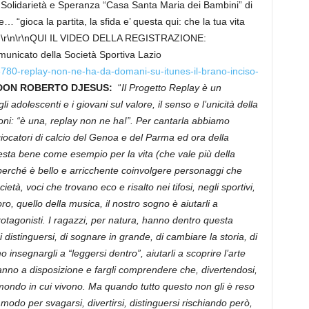
 Solidarietà e Speranza “Casa Santa Maria dei Bambini” di
… “gioca la partita, la sfida e’ questa qui: che la tua vita
\n \r\n\r\nQUI IL VIDEO DELLA REGISTRAZIONE:
omunicato della Società Sportiva Lazio
3780-replay-non-ne-ha-da-domani-su-itunes-il-brano-inciso-
DON ROBERTO DJESUS:
“
Il Progetto Replay è un
i adolescenti e i giovani sul valore, il senso e l’unicità della
oni: “è una, replay non ne ha!”. Per cantarla abbiamo
 giocatori di calcio del Genoa e del Parma ed ora della
resta bene come esempio per la vita (che vale più della
rché è bello e arricchente coinvolgere personaggi che
tà, voci che trovano eco e risalto nei tifosi, negli sportivi,
oro, quello della musica, il nostro sogno è aiutarli a
otagonisti. I ragazzi, per natura, hanno dentro questa
 distinguersi, di sognare in grande, di cambiare la storia, di
nsegnargli a “leggersi dentro”, aiutarli a scoprire l’arte
hanno a disposizione e fargli comprendere che, divertendosi,
ondo in cui vivono. Ma quando tutto questo non gli è reso
odo per svagarsi, divertirsi, distinguersi rischiando però,