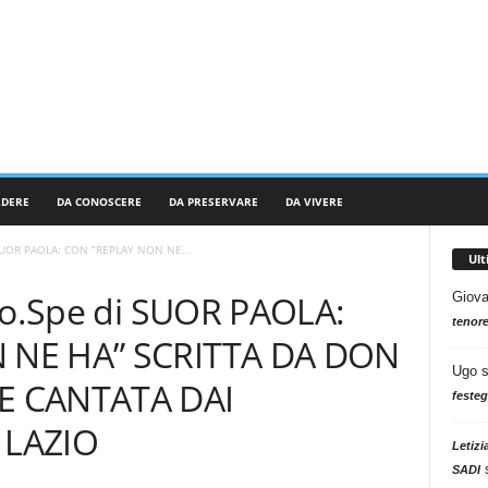
RDERE
DA CONOSCERE
DA PRESERVARE
DA VIVERE
i SUOR PAOLA: CON “REPLAY NON NE...
Ul
 So.Spe di SUOR PAOLA:
Giova
tenore
 NE HA” SCRITTA DA DON
Ugo
E CANTATA DAI
festeg
 LAZIO
Letizi
SADI