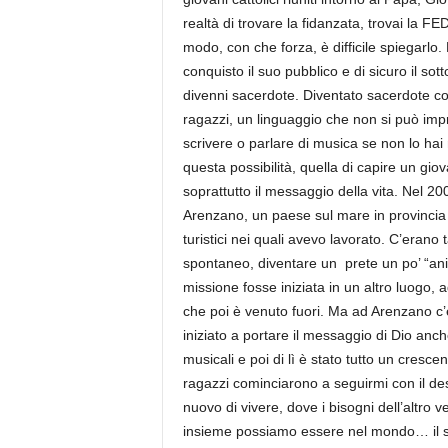
realtà di trovare la fidanzata, trovai la 
modo, con che forza, è difficile spiegarlo.
conquisto il suo pubblico e di sicuro il sot
divenni sacerdote. Diventato sacerdote com
ragazzi, un linguaggio che non si può impr
scrivere o parlare di musica se non lo hai
questa possibilità, quella di capire un gi
soprattutto il messaggio della vita. Nel 20
Arenzano, un paese sul mare in provincia di
turistici nei quali avevo lavorato. C’erano
spontaneo, diventare un prete un po’ “an
missione fosse iniziata in un altro luogo, 
che poi è venuto fuori. Ma ad Arenzano c’era
iniziato a portare il messaggio di Dio an
musicali e poi di lì è stato tutto un cresc
ragazzi cominciarono a seguirmi con il des
nuovo di vivere, dove i bisogni dell’altro
insieme possiamo essere nel mondo… il sor