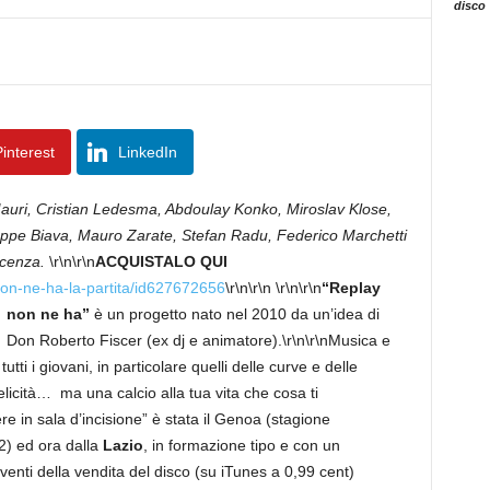
disco
interest
LinkedIn
uri, Cristian Ledesma, Abdoulay Konko, Miroslav Klose,
eppe Biava, Mauro Zarate, Stefan Radu, Federico Marchetti
icenza.
\r\n\r\n
ACQUISTALO QUI
-non-ne-ha-la-partita/id627672656
\r\n\r\n
\r\n\r\n
“Replay
non ne ha”
è un progetto nato nel 2010 da un’idea di
Don Roberto Fiscer (ex dj e animatore).\r\n\r\nMusica e
utti i giovani, in particolare quelli delle curve e delle
felicità… ma una calcio alla tua vita che cosa ti
e in sala d’incisione” è stata il Genoa (stagione
) ed ora dalla
Lazio
, in formazione tipo e con un
proventi della vendita del disco (su iTunes a 0,99 cent)