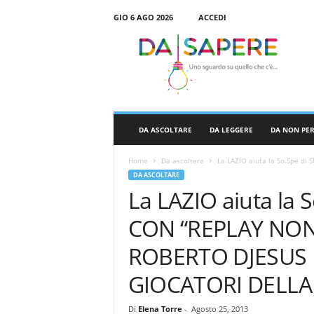
GIO 6 AGO 2026
ACCEDI
D
a
S
a
p
e
r
DA ASCOLTARE
DA LEGGERE
DA NON PE
e
Home
Da ascoltare
La LAZIO aiuta la So.Spe d
DA ASCOLTARE
La LAZIO aiuta la
CON “REPLAY NON
ROBERTO DJESUS 
GIOCATORI DELLA
Di
Elena Torre
-
Agosto 25, 2013