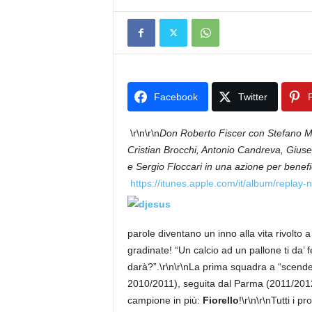
Facebook
Twitter
P
\r\n\r\n
Don Roberto Fiscer con Stefano Ma
Cristian Brocchi, Antonio Candreva, Gius
e Sergio Floccari in una azione per benef
https://itunes.apple.com/it/album/replay
parole diventano un inno alla vita rivolto a t
gradinate! “Un calcio ad un pallone ti da’ 
darà?”.\r\n\r\nLa prima squadra a “scender
2010/2011), seguita dal Parma (2011/2012
campione in più:
Fiorello
!\r\n\r\nTutti i 