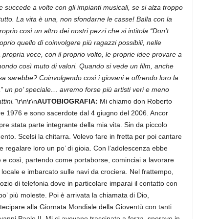
me succede a volte con gli impianti musicali, se si alza troppo
tutto. La vita è una, non sfondarne le casse! Balla con la
oprio così un altro dei nostri pezzi che si intitola “Don’t
oprio quello di coinvolgere più ragazzi possibili, nelle
 propria voce, con il proprio volto, le proprie idee provare a
ondo così muto di valori. Quando si vede un film, anche
sa sarebbe? Coinvolgendo così i giovani e offrendo loro la
ra” un po’ speciale… avremo forse più artisti veri e meno
tini.”
\r\n\r\n
AUTOBIOGRAFIA:
Mi chiamo don Roberto
re 1976 e sono sacerdote dal 4 giugno del 2006. Ancor
re stata parte integrante della mia vita. Sin da piccolo
o. Scelsi la chitarra. Volevo fare in fretta per poi cantare
 e regalare loro un po’ di gioia. Con l’adolescenza ebbe
e e così, partendo come portaborse, cominciai a lavorare
 locale e imbarcato sulle navi da crociera. Nel frattempo,
zio di telefonia dove in particolare imparai il contatto con
po’ più moleste. Poi è arrivata la chiamata di Dio,
tecipare alla Giornata Mondiale della Gioventù con tanti
iovanni Paolo II. Mi ci avevano trascinato a forza, speravo in