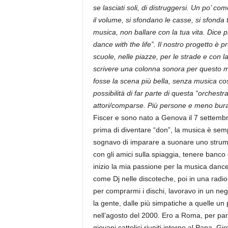
se lasciati soli, di distruggersi. Un po’ co
il volume, si sfondano le casse, si sfonda 
musica, non ballare con la tua vita. Dice pr
dance with the life”. Il nostro progetto è pr
scuole, nelle piazze, per le strade e con la
scrivere una colonna sonora per questo m
fosse la scena più bella, senza musica co
possibilità di far parte di questa “orchest
attori/comparse. Più persone e meno burat
Fiscer e sono nato a Genova il 7 settemb
prima di diventare “don”, la musica è semp
sognavo di imparare a suonare uno strument
con gli amici sulla spiaggia, tenere banco
inizio la mia passione per la musica danc
come Dj nelle discoteche, poi in una radio
per comprarmi i dischi, lavoravo in un nego
la gente, dalle più simpatiche a quelle un 
nell’agosto del 2000. Ero a Roma, per par
giovani cattolici riuniti intorno al Papa, G