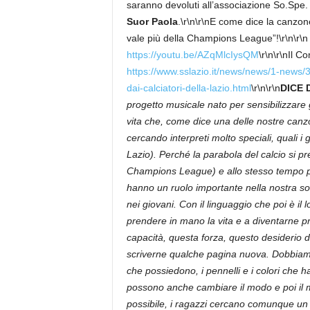
saranno devoluti all’associazione So.Spe.
Suor Paola
.\r\n\r\nE come dice la canzone
vale più della Champions League”!\r\n\r
https://youtu.be/AZqMlcIysQM
\r\n\r\nIl C
https://www.sslazio.it/news/news/1-news/
dai-calciatori-della-lazio.html
\r\n\r\n
DICE 
progetto musicale nato per sensibilizzare gl
vita che, come dice una delle nostre canz
cercando interpreti molto speciali, quali i
Lazio). Perché la parabola del calcio si p
Champions League) e allo stesso tempo pe
hanno un ruolo importante nella nostra socie
nei giovani. Con il linguaggio che poi è il l
prendere in mano la vita e a diventarne pr
capacità, questa forza, questo desiderio di
scriverne qualche pagina nuova. Dobbiamo i
che possiedono, i pennelli e i colori che 
possono anche cambiare il modo e poi il m
possibile, i ragazzi cercano comunque un m