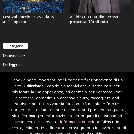
Festival Puccini 2026 – dal 6
A LidoCult Claudio Cerasa
all’11 agosto
presenta “L’antidoto
Categorie
Da ascoltare
Da leggere
Da non perdere
I cookie sono importanti per il corretto funzionamento di un
Da conoscere
sito. Utilizziamo i cookie sia tecnici che di terze parti per
Da preservare
migliorare la tua esperienza, ad esempio per ricordare i dati
d'accesso, garantire un accesso sicuro, raccogliere dati
Da vivere
statistici per ottimizzare la funzionalità del sito e fornire
Cookie Policy
strumenti per la condivisione dei contenuti presenti su questo
sito. Per maggiori informazioni o per negare il consenso ad
alcuni cookie, consulta
l'informativa completa
. Cliccando
accetta, chiudendo la finestra o proseguendo la navigazione di
questo sito acconsenti l’uso dei cookies