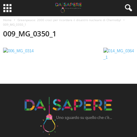
Home
Greenpeace: 2000 croci per ricordare il disastro nucleare di Chernobyl
009_MG_0350_1
009_MG_0350_1