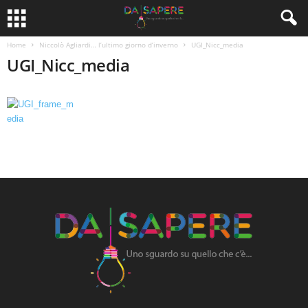
Home
Niccolò Agliardi… l’ultimo giorno d’inverno
UGI_Nicc_media
UGI_Nicc_media