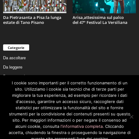
Da Pietrasanta a Pisa:la lunga
Arisa,attesissima sul palco
estate di Tano Pisano
del 47° Festival La Versiliana
Categorie
Da ascoltare
Da leggere
Da non perdere
I cookie sono importanti per il corretto funzionamento di un
Da conoscere
sito. Utilizziamo i cookie sia tecnici che di terze parti per
Da preservare
migliorare la tua esperienza, ad esempio per ricordare i dati
d'accesso, garantire un accesso sicuro, raccogliere dati
Da vivere
statistici per ottimizzare la funzionalità del sito e fornire
Cookie Policy
strumenti per la condivisione dei contenuti presenti su questo
sito. Per maggiori informazioni o per negare il consenso ad
alcuni cookie, consulta
l'informativa completa
. Cliccando
accetta, chiudendo la finestra o proseguendo la navigazione di
questo sito acconsenti l’uso dei cookies