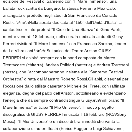
edizione del Festival di Sanremo con “Il Mare Immenso”, una
ballata rock scritta da Bungaro, la stessa Ferreri e Max Calò,
arrangiato e prodotto negli studi di San Francisco da Corrado
Rustici.\r\n\r\nNella serata dedicata al “150° dell’Unità d’Italia” la
cantautrice reinterpreterà “Il Cielo In Una Stanza” di Gino Paoli,
mentre venerdì 18 febbraio, nella serata dedicata ai duetti Giusy
Ferreri rivisiterà “Il Mare Immenso” con Francesco Sarcina, leader
de Le Vibrazioni.\r\n\r\nSul palco del Teatro Ariston GIUSY
FERRERI si esibirà sempre con la band composta da Marco
Trentacoste (chitarra), Andrea Polidori (batteria) e Andrea Torresani
(basso), che l’accompagneranno insieme alla “Sanremo Festival
Orchestra” diretta dal Maestro Roberto Rossi.Gli abiti, disegnati per
l’occasione dallo stilista casertano Michele del Prete, con raffinata
eleganza, degna del palco dell’Ariston, sottolineano e evidenziano
l’energia che da sempre contraddistingue Giusy.\r\n\r\nIl brano “Il
Mare Immenso” anticipa “Il Mio Universo”, il nuovo progetto
discografico di GIUSY FERRERI in uscita il 16 febbraio (RCA/Sony
Music). “Il Mio Universo” è un disco di brani inediti che vanta la
collaborazione di autori illustri (Enrico Ruggeri e Luigi Schiavone,