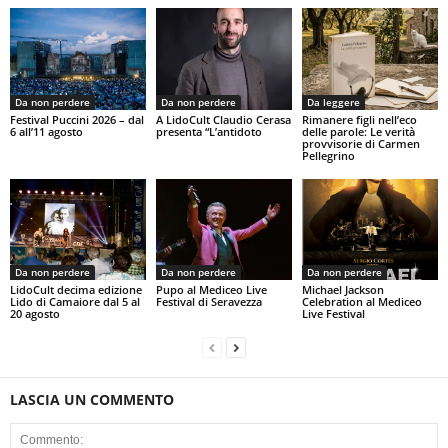
Da non perdere
Da non perdere
Da leggere
Festival Puccini 2026 – dal
A LidoCult Claudio Cerasa
Rimanere figli nell’eco
6 all’11 agosto
presenta “L’antidoto
delle parole: Le verità
provvisorie di Carmen
Pellegrino
Da non perdere
Da non perdere
Da non perdere
LidoCult decima edizione
Pupo al Mediceo Live
Michael Jackson
Lido di Camaiore dal 5 al
Festival di Seravezza
Celebration al Mediceo
20 agosto
Live Festival
LASCIA UN COMMENTO