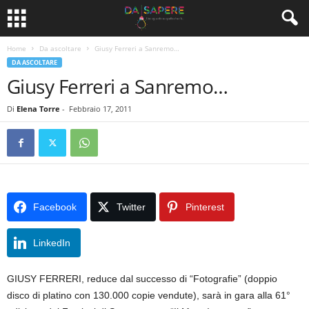
Home
Da ascoltare
Giusy Ferreri a Sanremo…
DA ASCOLTARE
Giusy Ferreri a Sanremo…
Di
Elena Torre
-
Febbraio 17, 2011
Facebook
Twitter
Pinterest
LinkedIn
GIUSY FERRERI, reduce dal successo di “Fotografie” (doppio
disco di platino con 130.000 copie vendute), sarà in gara alla 61°