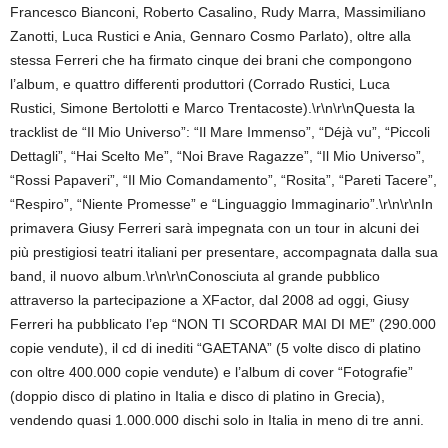
Francesco Bianconi, Roberto Casalino, Rudy Marra, Massimiliano
Zanotti, Luca Rustici e Ania, Gennaro Cosmo Parlato), oltre alla
stessa Ferreri che ha firmato cinque dei brani che compongono
l’album, e quattro differenti produttori (Corrado Rustici, Luca
Rustici, Simone Bertolotti e Marco Trentacoste).\r\n\r\nQuesta la
tracklist de “Il Mio Universo”: “Il Mare Immenso”, “Déjà vu”, “Piccoli
Dettagli”, “Hai Scelto Me”, “Noi Brave Ragazze”, “Il Mio Universo”,
“Rossi Papaveri”, “Il Mio Comandamento”, “Rosita”, “Pareti Tacere”,
“Respiro”, “Niente Promesse” e “Linguaggio Immaginario”.\r\n\r\nIn
primavera Giusy Ferreri sarà impegnata con un tour in alcuni dei
più prestigiosi teatri italiani per presentare, accompagnata dalla sua
band, il nuovo album.\r\n\r\nConosciuta al grande pubblico
attraverso la partecipazione a XFactor, dal 2008 ad oggi, Giusy
Ferreri ha pubblicato l’ep “NON TI SCORDAR MAI DI ME” (290.000
copie vendute), il cd di inediti “GAETANA” (5 volte disco di platino
con oltre 400.000 copie vendute) e l’album di cover “Fotografie”
(doppio disco di platino in Italia e disco di platino in Grecia),
vendendo quasi 1.000.000 dischi solo in Italia in meno di tre anni.