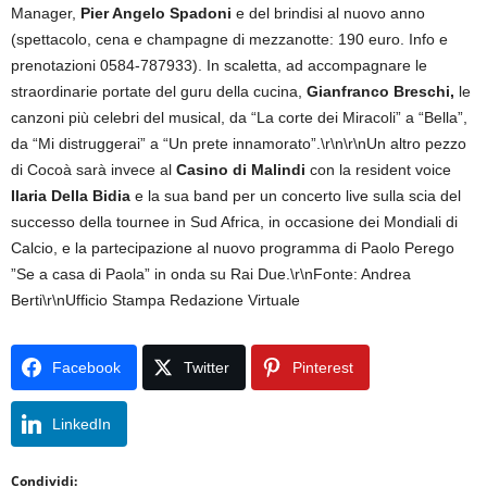
Manager,
Pier Angelo Spadoni
e del brindisi al nuovo anno
(spettacolo, cena e champagne di mezzanotte: 190 euro. Info e
prenotazioni 0584-787933). In scaletta, ad accompagnare le
straordinarie portate del guru della cucina,
Gianfranco Breschi,
le
canzoni più celebri del musical, da “La corte dei Miracoli” a “Bella”,
da “Mi distruggerai” a “Un prete innamorato”.\r\n\r\nUn altro pezzo
di Cocoà sarà invece al
Casino di Malindi
con la resident voice
Ilaria Della Bidia
e la sua band per un concerto live sulla scia del
successo della tournee in Sud Africa, in occasione dei Mondiali di
Calcio, e la partecipazione al nuovo programma di Paolo Perego
”Se a casa di Paola” in onda su Rai Due.\r\nFonte: Andrea
Berti\r\nUfficio Stampa Redazione Virtuale
Facebook
Twitter
Pinterest
LinkedIn
Condividi: