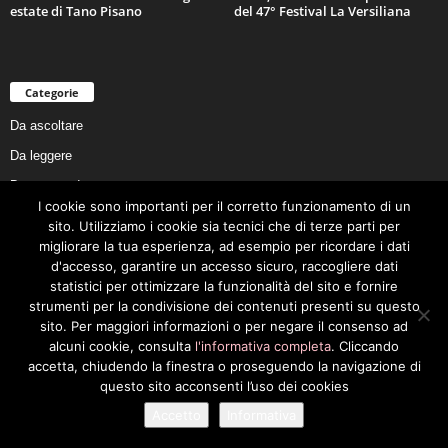
estate di Tano Pisano
del 47° Festival La Versiliana
Categorie
Da ascoltare
Da leggere
Da non perdere
I cookie sono importanti per il corretto funzionamento di un
Da conoscere
sito. Utilizziamo i cookie sia tecnici che di terze parti per
Da preservare
migliorare la tua esperienza, ad esempio per ricordare i dati
d'accesso, garantire un accesso sicuro, raccogliere dati
Da vivere
statistici per ottimizzare la funzionalità del sito e fornire
Cookie Policy
strumenti per la condivisione dei contenuti presenti su questo
sito. Per maggiori informazioni o per negare il consenso ad
alcuni cookie, consulta
l'informativa completa
. Cliccando
accetta, chiudendo la finestra o proseguendo la navigazione di
questo sito acconsenti l’uso dei cookies
Privacy Policy
Cookie Policy
Accetto
Informativa
© 2026