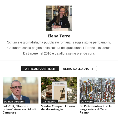
Elena Torre
Scrittrice e giornalista, ha pubblicato romanzi, saggi e storie per bambini.
Collabora con la pagina della cultura del quotidiano Il Tirreno. Ha ideato
DaSapere nel 2010 e da allora se ne prende cura.
ARTICOLI CORRELATI
ALTRO DALL'AUTORE
Da non perdere
Da leggere
Da vivere
LidoCult, “Donne e
Sandro Campani La casa
Da Pietrasanta a Pisa:la
potere” stasera a Lido di
del dormiveglia
lunga estate di Tano
Camaiore
Pisano