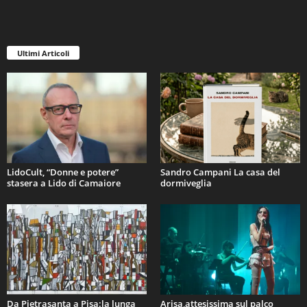
Ultimi Articoli
LidoCult, “Donne e potere”
Sandro Campani La casa del
stasera a Lido di Camaiore
dormiveglia
Da Pietrasanta a Pisa:la lunga
Arisa,attesissima sul palco