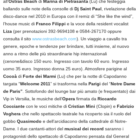
all’
Ostras Beach
di
Marina di Pietrasanta
(Lu) che festeggia
ballando sulle note della consolle di
Dj Saint Paul
, rivelazione della
disco-dance nel 2010 in Europa con il remiz di “She like the wind”,
l’house music di
Franco Filippi
e la voce della resident vocalist
Liza
(per prenotazioni 392-9694108 e 0584-267170 oppure
consulta il sito
www.ostrasbeach.com
). Un viaggio a cavallo tra
genere, epoche e tendenze per brindare, tutti insieme, al nuovo
anno a ritmo delle più straordinarie hip internazionali
(cenone&disco 150 euro. Ingresso con tavolo 60 euro. Ingresso
uomo 35 euro. Ingresso donna 25 euro). Atmosfere parigine al
Cocoà
di
Forte dei Marmi
(Lu) che per la notte di Capodanno
targata “
Welcome 2011
” si trasforma nella
Parigi
del “
Notre Dame
de Paris”
. Sottofondo del lounge bar più amato (e frequentato) dai
Vip in Versilia, le musiche dell’
Opera
firmata da
Riccardo
Cocciante
con
le voci mitiche
di
Cristian Mini
(Clopin) e
Fabrizio
Voghera
che nello spettacolo teatrale ha ricoperto sia il ruolo del
gobbo
Quasimodo
e dell’arcidiacono della cattedrale di Notre-
Dame. I due cantanti-attori del
musical dei record
saranno i
protagonisti dello spettacolo di Capodanno pensata dal General