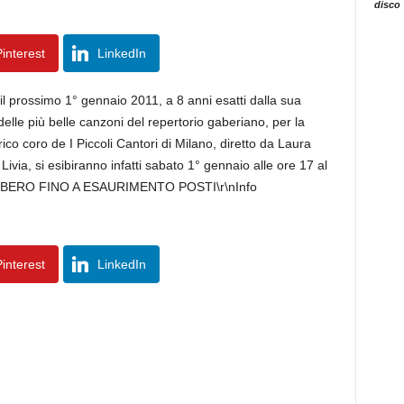
disco
interest
LinkedIn
l prossimo 1° gennaio 2011, a 8 anni esatti dalla sua
lle più belle canzoni del repertorio gaberiano, per la
rico coro de I Piccoli Cantori di Milano, diretto da Laura
ivia, si esibiranno infatti sabato 1° gennaio alle ore 17 al
O LIBERO FINO A ESAURIMENTO POSTI\r\nInfo
interest
LinkedIn