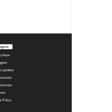
egorie
coltare
ggere
n perdere
noscere
eservare
vere
e Policy