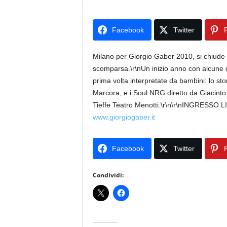
Facebook
Twitter
P
Milano per Giorgio Gaber 2010, si chiude i
scomparsa.\r\nUn inizio anno con alcune de
prima volta interpretate da bambini: lo sto
Marcora, e i Soul NRG diretto da Giacinto L
Tieffe Teatro Menotti.\r\n\r\nINGRESS
www.giorgiogaber.it
Facebook
Twitter
P
Condividi: