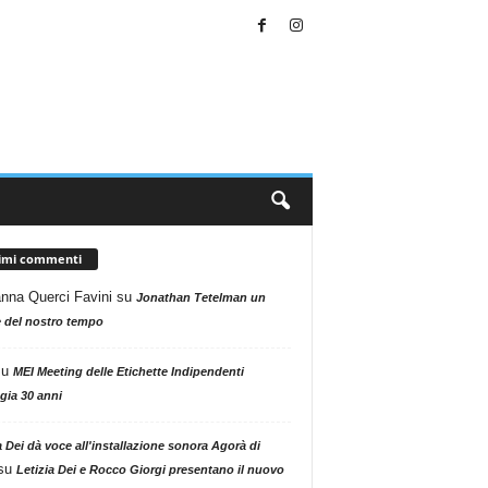
timi commenti
nna Querci Favini
su
Jonathan Tetelman un
 del nostro tempo
su
MEI Meeting delle Etichette Indipendenti
gia 30 anni
a Dei dà voce all'installazione sonora Agorà di
su
Letizia Dei e Rocco Giorgi presentano il nuovo