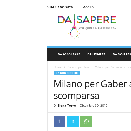
VEN 7 AGO 2026
ACCEDI
D
a
S
a
p
e
r
DA ASCOLTARE
DA LEGGERE
DA NON PE
e
Home
Da non perdere
Milano per Gaber a otto 
DA NON PERDERE
Milano per Gaber a
scomparsa
Di
Elena Torre
-
Dicembre 30, 2010