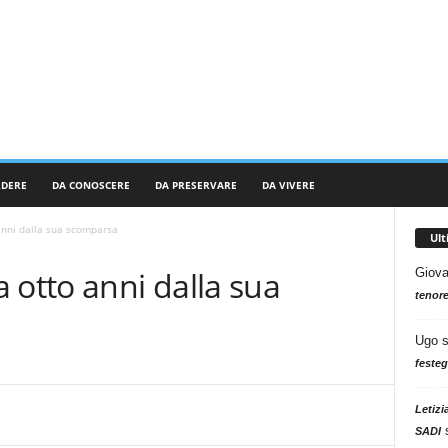
RDERE
DA CONOSCERE
DA PRESERVARE
DA VIVERE
anni dalla sua scomparsa
Ul
 otto anni dalla sua
Giova
tenore
Ugo
festeg
Letizi
SADI