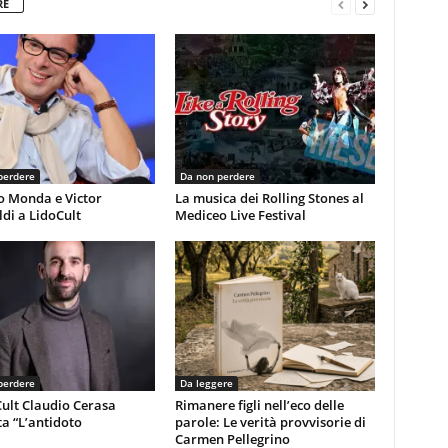
RE
perdere
Da non perdere
o Monda e Victor
La musica dei Rolling Stones al
di a LidoCult
Mediceo Live Festival
perdere
Da leggere
ult Claudio Cerasa
Rimanere figli nell’eco delle
a “L’antidoto
parole: Le verità provvisorie di
Carmen Pellegrino