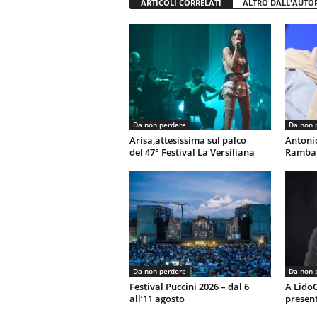
ARTICOLI CORRELATI
ALTRO DALL'AUTO
Da non perdere
Da non 
Arisa,attesissima sul palco
Antoni
del 47° Festival La Versiliana
Rambal
Da non perdere
Da non 
Festival Puccini 2026 – dal 6
A LidoC
all’11 agosto
present