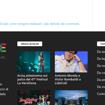
Scopri come vengono elaborati i dati derivati dai commenti
.
Ultimi Articoli
Cat
Da as
Da le
Da no
Da co
Arisa,attesissima sul
Antonio Monda e
palco del 47° Festival
Victor Rambaldi a
Da pr
La Versiliana
LidoCult
on
Da vi
zzo di
Cooki
della