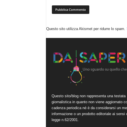
Questo sito utilizza Akismet per ridurre lo spam.
Questo sito/blog non rappresenta una testata
giornalistica in quanto non viene aggiornato c
cadenza periodica né è da considerarsi un me
informazione o un prodotto editoriale ai sensi 
legge n.62/2001.