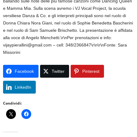
ballando sulle note delle più famose canzoni come Dancing Queen
e Mamma Mia. Sulla scena avremo i VJ Vocal Project, la scuola
versiliese Danza & Co. e gli interpreti principali sono nel ruolo di
Donna Chiara Nora Giani, nel ruolo di Sophie Benedetta Bascherini
e nel ruolo di Sam Samuele Brischetto. La presentazione è affidata
alla voce di Angelo Menchetti.\r\nPer prenotazioni e info:
vijaypierallini@gmail.com – cell: 348/2366847\r\n\r\nFonte: Sara
Missorini
Facebook
Twitter
Pinterest
LinkedIn
Condividi: