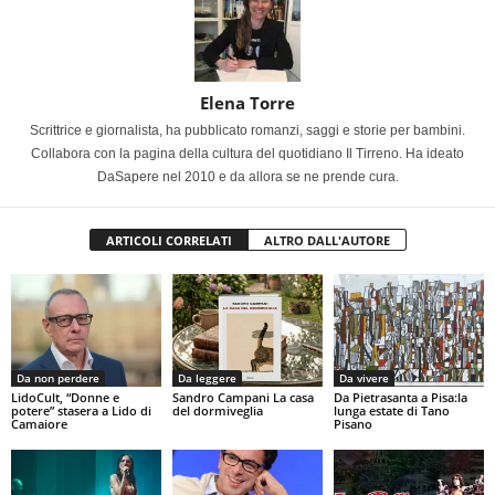
Elena Torre
Scrittrice e giornalista, ha pubblicato romanzi, saggi e storie per bambini.
Collabora con la pagina della cultura del quotidiano Il Tirreno. Ha ideato
DaSapere nel 2010 e da allora se ne prende cura.
ARTICOLI CORRELATI
ALTRO DALL'AUTORE
Da non perdere
Da leggere
Da vivere
LidoCult, “Donne e
Sandro Campani La casa
Da Pietrasanta a Pisa:la
potere” stasera a Lido di
del dormiveglia
lunga estate di Tano
Camaiore
Pisano