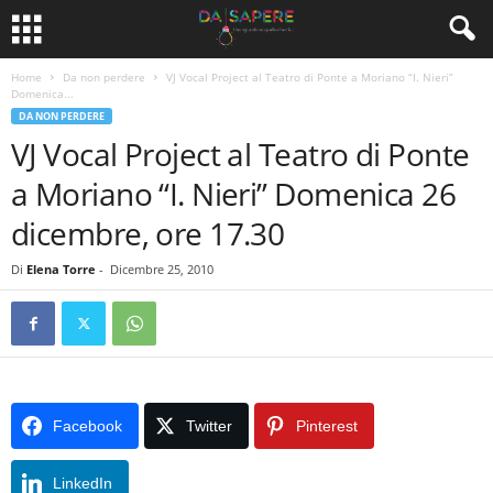
Home
Da non perdere
VJ Vocal Project al Teatro di Ponte a Moriano “I. Nieri”
Domenica...
DA NON PERDERE
VJ Vocal Project al Teatro di Ponte
a Moriano “I. Nieri” Domenica 26
dicembre, ore 17.30
Di
Elena Torre
-
Dicembre 25, 2010
Facebook
Twitter
Pinterest
LinkedIn