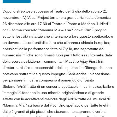
Dopo lo strepitoso successo al Teatro del Giglio dello scorso 21
novembre, i Vj Vocal Project tornano a grande richiesta domenica
26 dicembre alle ore 17.30 al Teatro di Ponte a Moriano “I. Nieri”
con il forma concerto “Mamma Mia – The Show!”.\r\n“È proprio
sotto le festività natalizie che ci teniamo a fare questo spettacolo: è
un dovere nei confronti di coloro che ci hanno richiesto la replica,
entusiasti della performance fatta al Giglio, ma soprattutto dei
numerosissimi che sono rimasti fuori per il tutto esaurito nella data
della scorsa esibizione – commenta il Maestro Vijay Pierallini,
direttore artistico e responsabile dello spettacolo. Ritengo che non
potevano sottrarci da questo impegno. Sarà anche un’occasione
per passare in nostra compagnia il pomeriggio di Santo
Stefano.”\r\nSi tratta di un concerto spettacolo in cui musica, ballo e
immagini si fondono in una miscela originalissima e di grande
effetto con le accattivanti melodie degli ABBA tratte dal musical di
“Mamma Mia!” su basi e dal vivo. Uno spettacolo per tutte le età:
dai più grandi ai più piccoli che sicuramente sapranno divertirsi