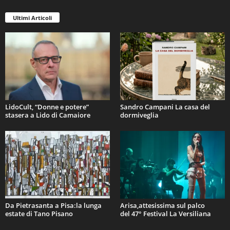
Ultimi Articoli
LidoCult, “Donne e potere”
Sandro Campani La casa del
stasera a Lido di Camaiore
dormiveglia
Da Pietrasanta a Pisa:la lunga
Arisa,attesissima sul palco
estate di Tano Pisano
del 47° Festival La Versiliana