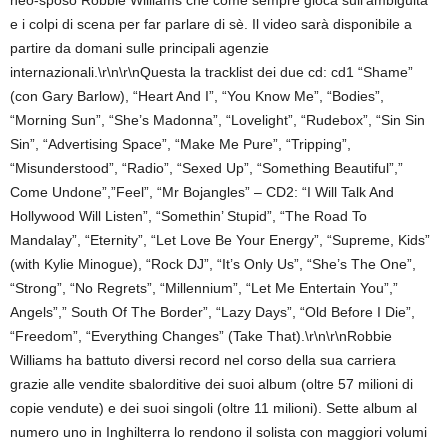
neo-sposo Robbie Williams che come sempre gioca sull’ambiguità
e i colpi di scena per far parlare di sè. Il video sarà disponibile a
partire da domani sulle principali agenzie
internazionali.\r\n\r\nQuesta la tracklist dei due cd: cd1 “Shame”
(con Gary Barlow), “Heart And I”, “You Know Me”, “Bodies”,
“Morning Sun”, “She’s Madonna”, “Lovelight”, “Rudebox”, “Sin Sin
Sin”, “Advertising Space”, “Make Me Pure”, “Tripping”,
“Misunderstood”, “Radio”, “Sexed Up”, “Something Beautiful”,”
Come Undone”,”Feel”, “Mr Bojangles” – CD2: “I Will Talk And
Hollywood Will Listen”, “Somethin’ Stupid”, “The Road To
Mandalay”, “Eternity”, “Let Love Be Your Energy”, “Supreme, Kids”
(with Kylie Minogue), “Rock DJ”, “It’s Only Us”, “She’s The One”,
“Strong”, “No Regrets”, “Millennium”, “Let Me Entertain You”,”
Angels”,” South Of The Border”, “Lazy Days”, “Old Before I Die”,
“Freedom”, “Everything Changes” (Take That).\r\n\r\nRobbie
Williams ha battuto diversi record nel corso della sua carriera
grazie alle vendite sbalorditive dei suoi album (oltre 57 milioni di
copie vendute) e dei suoi singoli (oltre 11 milioni). Sette album al
numero uno in Inghilterra lo rendono il solista con maggiori volumi