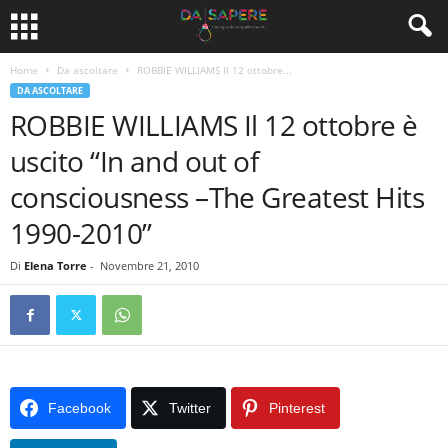
Home
Da ascoltare
ROBBIE WILLIAMS Il 12 ottobre...
DA ASCOLTARE
ROBBIE WILLIAMS Il 12 ottobre è
uscito “In and out of
consciousness –The Greatest Hits
1990-2010”
Di
Elena Torre
-
Novembre 21, 2010
Facebook
Twitter
Pinterest