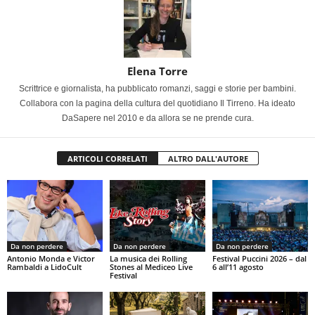
Elena Torre
Scrittrice e giornalista, ha pubblicato romanzi, saggi e storie per bambini.
Collabora con la pagina della cultura del quotidiano Il Tirreno. Ha ideato
DaSapere nel 2010 e da allora se ne prende cura.
ARTICOLI CORRELATI
ALTRO DALL'AUTORE
Da non perdere
Da non perdere
Da non perdere
Antonio Monda e Victor
La musica dei Rolling
Festival Puccini 2026 – dal
Rambaldi a LidoCult
Stones al Mediceo Live
6 all’11 agosto
Festival