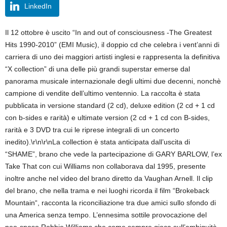
LinkedIn
Il 12 ottobre è uscito “In and out of consciousness -The Greatest
Hits 1990-2010” (EMI Music), il doppio cd che celebra i vent’anni di
carriera di uno dei maggiori artisti inglesi e rappresenta la definitiva
“X collection” di una delle più grandi superstar emerse dal
panorama musicale internazionale degli ultimi due decenni, nonchè
campione di vendite dell’ultimo ventennio. La raccolta è stata
pubblicata in versione standard (2 cd), deluxe edition (2 cd + 1 cd
con b-sides e rarità) e ultimate version (2 cd + 1 cd con B-sides,
rarità e 3 DVD tra cui le riprese integrali di un concerto
inedito).\r\n\r\nLa collection è stata anticipata dall’uscita di
“SHAME”, brano che vede la partecipazione di GARY BARLOW, l’ex
Take That con cui Williams non collaborava dal 1995, presente
inoltre anche nel video del brano diretto da Vaughan Arnell. Il clip
del brano, che nella trama e nei luoghi ricorda il film “Brokeback
Mountain“, racconta la riconciliazione tra due amici sullo sfondo di
una America senza tempo. L’ennesima sottile provocazione del