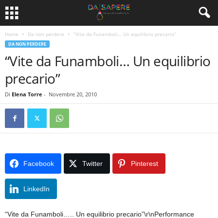
Home
Da non perdere
“Vite da Funamboli… Un equilibrio precario”
DA NON PERDERE
“Vite da Funamboli… Un equilibrio
precario”
Di
Elena Torre
-
Novembre 20, 2010
Facebook
Twitter
Pinterest
LinkedIn
“Vite da Funamboli….. Un equilibrio precario”\r\nPerformance