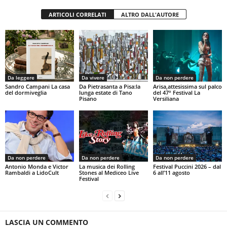
ARTICOLI CORRELATI
ALTRO DALL'AUTORE
Da leggere
Da vivere
Da non perdere
Sandro Campani La casa
Da Pietrasanta a Pisa:la
Arisa,attesissima sul palco
del dormiveglia
lunga estate di Tano
del 47° Festival La
Pisano
Versiliana
Da non perdere
Da non perdere
Da non perdere
Antonio Monda e Victor
La musica dei Rolling
Festival Puccini 2026 – dal
Rambaldi a LidoCult
Stones al Mediceo Live
6 all’11 agosto
Festival
LASCIA UN COMMENTO