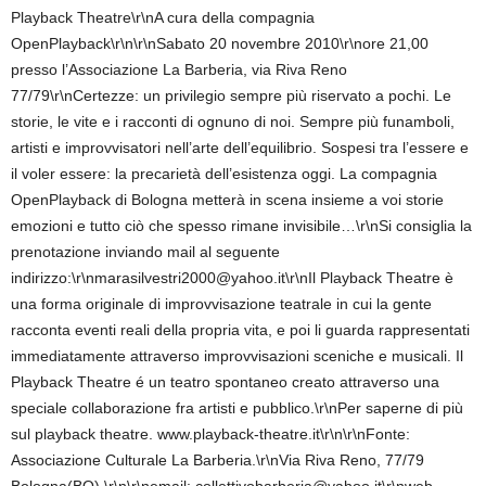
Playback Theatre\r\nA cura della compagnia
OpenPlayback\r\n\r\nSabato 20 novembre 2010\r\nore 21,00
presso l’Associazione La Barberia, via Riva Reno
77/79\r\nCertezze: un privilegio sempre più riservato a pochi. Le
storie, le vite e i racconti di ognuno di noi. Sempre più funamboli,
artisti e improvvisatori nell’arte dell’equilibrio. Sospesi tra l’essere e
il voler essere: la precarietà dell’esistenza oggi. La compagnia
OpenPlayback di Bologna metterà in scena insieme a voi storie
emozioni e tutto ciò che spesso rimane invisibile…\r\nSi consiglia la
prenotazione inviando mail al seguente
indirizzo:\r\nmarasilvestri2000@yahoo.it\r\nIl Playback Theatre è
una forma originale di improvvisazione teatrale in cui la gente
racconta eventi reali della propria vita, e poi li guarda rappresentati
immediatamente attraverso improvvisazioni sceniche e musicali. Il
Playback Theatre é un teatro spontaneo creato attraverso una
speciale collaborazione fra artisti e pubblico.\r\nPer saperne di più
sul playback theatre. www.playback-theatre.it\r\n\r\nFonte:
Associazione Culturale La Barberia.\r\nVia Riva Reno, 77/79