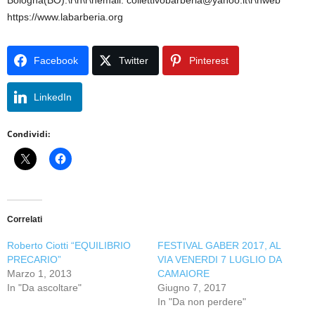
Bologna(BO).\r\n\r\nemail: collettivobarberia@yahoo.it\r\nweb
https://www.labarberia.org
Facebook
Twitter
Pinterest
LinkedIn
Condividi:
Correlati
Roberto Ciotti “EQUILIBRIO
FESTIVAL GABER 2017, AL
PRECARIO”
VIA VENERDI 7 LUGLIO DA
Marzo 1, 2013
CAMAIORE
In "Da ascoltare"
Giugno 7, 2017
In "Da non perdere"