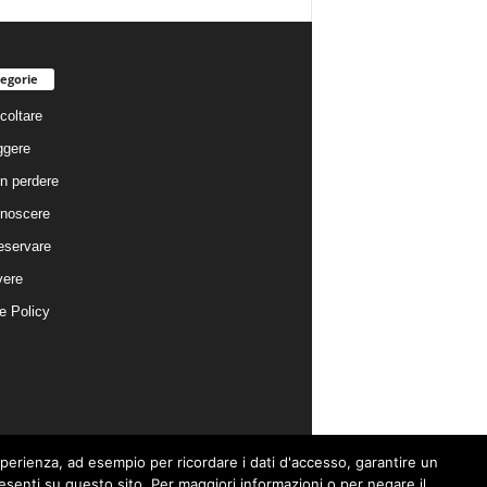
egorie
coltare
ggere
n perdere
noscere
eservare
vere
e Policy
esperienza, ad esempio per ricordare i dati d'accesso, garantire un
presenti su questo sito. Per maggiori informazioni o per negare il