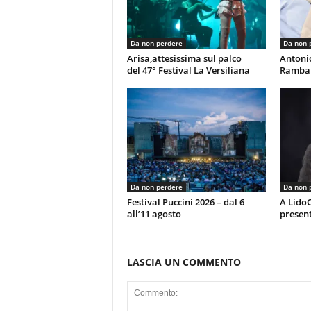
Da non perdere
Da non 
Arisa,attesissima sul palco
Antoni
del 47° Festival La Versiliana
Rambal
Da non perdere
Da non 
Festival Puccini 2026 – dal 6
A LidoC
all’11 agosto
present
LASCIA UN COMMENTO