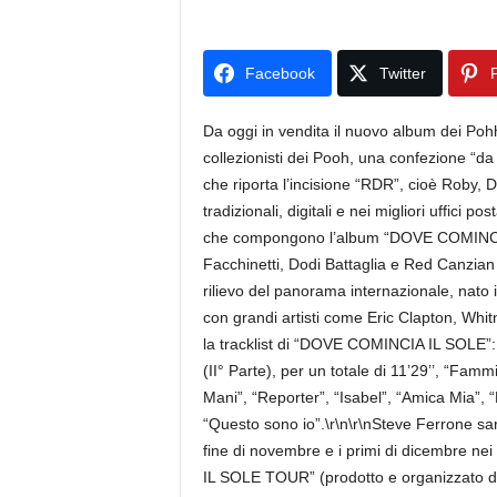
Facebook
Twitter
P
Da oggi in vendita il nuovo album dei Pohh i
collezionisti dei Pooh, una confezione “d
che riporta l’incisione “RDR”, cioè Roby, D
tradizionali, digitali e nei migliori uffici p
che compongono l’album “DOVE COMINCIA IL
Facchinetti, Dodi Battaglia e Red Canzian
rilievo del panorama internazionale, nato
con grandi artisti come Eric Clapton, Whit
la tracklist di “DOVE COMINCIA IL SOLE”: 
(II° Parte), per un totale di 11’29’’, “Famm
Mani”, “Reporter”, “Isabel”, “Amica Mia”, 
“Questo sono io”.\r\n\r\nSteve Ferrone sa
fine di novembre e i primi di dicembre nei
IL SOLE TOUR” (prodotto e organizzato da