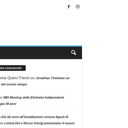
timi commenti
nna Querci Favini
su
Jonathan Tetelman un
 del nostro tempo
su
MEI Meeting delle Etichette Indipendenti
gia 30 anni
a Dei dà voce all'installazione sonora Agorà di
su
Letizia Dei e Rocco Giorgi presentano il nuovo