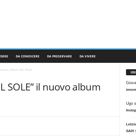
RDERE
DA CONOSCERE
DA PRESERVARE
DA VIVERE
 nuovo album dei Pooh
Ul
L SOLE” il nuovo album
Giova
tenore
Ugo
festeg
Letizi
SADI