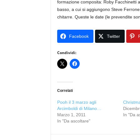
formazione composita: Roby Facchinetti all
basso, a cui si aggiungono Steve Ferrone al
chitarre. Queste le date (le prevendite so
Facebook
Twitter
P
Condividi:
Correlati
Pooh il 3 marzo agli
Christma
Arcimboldi di Milano…
Dicembr
Marzo 1, 2011
In "Da a
In "Da ascoltare"