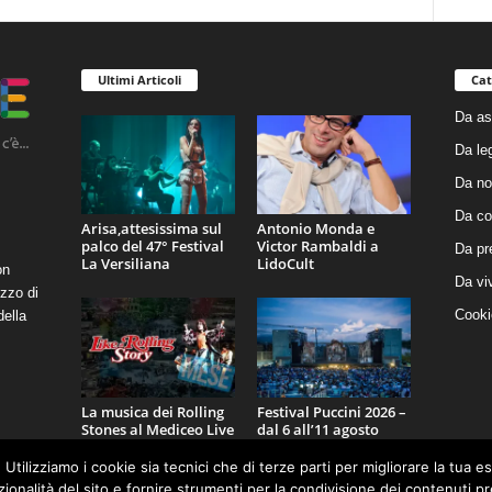
Ultimi Articoli
Cat
Da as
Da le
Da no
Da co
Arisa,attesissima sul
Antonio Monda e
palco del 47° Festival
Victor Rambaldi a
Da pr
La Versiliana
LidoCult
on
Da vi
zzo di
Cooki
della
La musica dei Rolling
Festival Puccini 2026 –
Stones al Mediceo Live
dal 6 all’11 agosto
Festival
 Utilizziamo i cookie sia tecnici che di terze parti per migliorare la tua 
nzionalità del sito e fornire strumenti per la condivisione dei contenuti 