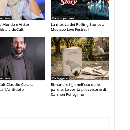
perdere
Da non perdere
o Monda e Victor
La musica dei Rolling Stones al
di a LidoCult
Mediceo Live Festival
perdere
Da leggere
ult Claudio Cerasa
Rimanere figli nell’eco delle
a “L’antidoto
parole: Le verità provvisorie di
Carmen Pellegrino