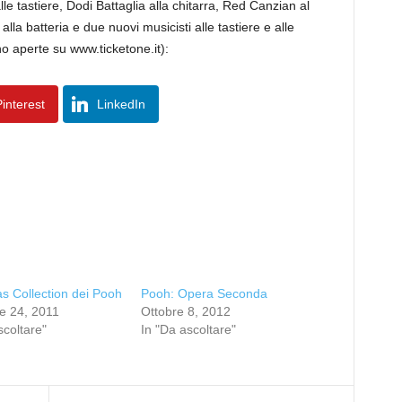
e tastiere, Dodi Battaglia alla chitarra, Red Canzian al
la batteria e due nuovi musicisti alle tastiere e alle
no aperte su www.ticketone.it):
interest
LinkedIn
s Collection dei Pooh
Pooh: Opera Seconda
e 24, 2011
Ottobre 8, 2012
scoltare"
In "Da ascoltare"