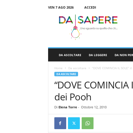
VEN 7 AGO 2026
ACCEDI
D
a
S
a
p
e
r
DA ASCOLTARE
DA LEGGERE
DA NON PE
e
Home
Da ascoltare
“DOVE COMINCIA IL SOLE” il
DA ASCOLTARE
“DOVE COMINCIA I
dei Pooh
Di
Elena Torre
-
Ottobre 12, 2010