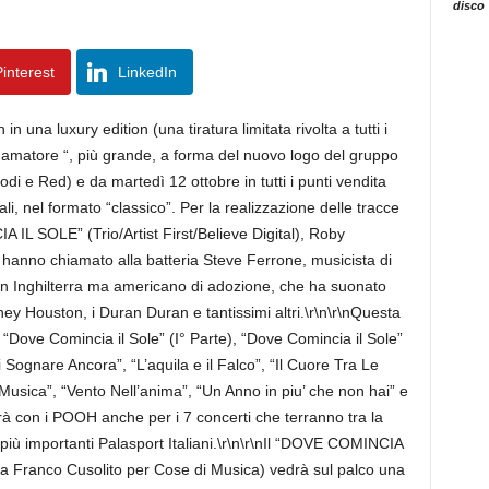
disco
interest
LinkedIn
n una luxury edition (una tiratura limitata rivolta a tutti i
a amatore “, più grande, a forma del nuovo logo del gruppo
odi e Red) e da martedì 12 ottobre in tutti i punti vendita
ostali, nel formato “classico”. Per la realizzazione delle tracce
 SOLE” (Trio/Artist First/Believe Digital), Roby
 hanno chiamato alla batteria Steve Ferrone, musicista di
 in Inghilterra ma americano di adozione, che ha suonato
ney Houston, i Duran Duran e tantissimi altri.\r\n\r\nQuesta
“Dove Comincia il Sole” (I° Parte), “Dove Comincia il Sole”
i Sognare Ancora”, “L’aquila e il Falco”, “Il Cuore Tra Le
“Musica”, “Vento Nell’anima”, “Un Anno in piu’ che non hai” e
rà con i POOH anche per i 7 concerti che terranno tra la
 più importanti Palasport Italiani.\r\n\r\nIl “DOVE COMINCIA
 Franco Cusolito per Cose di Musica) vedrà sul palco una