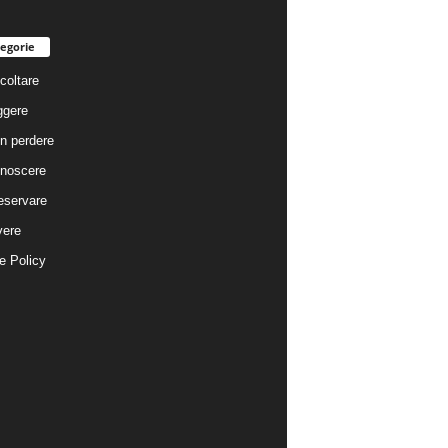
egorie
coltare
ggere
n perdere
noscere
eservare
vere
e Policy