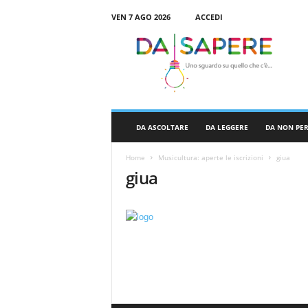
VEN 7 AGO 2026
ACCEDI
D
a
S
a
p
e
r
DA ASCOLTARE
DA LEGGERE
DA NON PE
e
Home
Musicultura: aperte le iscrizioni
giua
giua