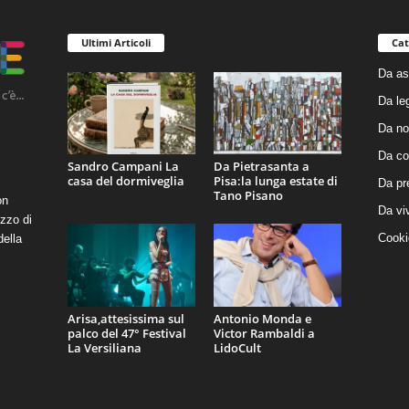
Ultimi Articoli
Cat
Da as
Da le
Da no
Da co
Sandro Campani La
Da Pietrasanta a
casa del dormiveglia
Pisa:la lunga estate di
Da pr
Tano Pisano
on
Da vi
zzo di
Cooki
della
Arisa,attesissima sul
Antonio Monda e
palco del 47° Festival
Victor Rambaldi a
La Versiliana
LidoCult