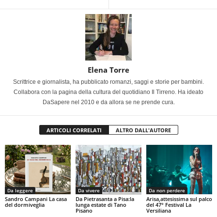
Elena Torre
Scrittrice e giornalista, ha pubblicato romanzi, saggi e storie per bambini.
Collabora con la pagina della cultura del quotidiano Il Tirreno. Ha ideato
DaSapere nel 2010 e da allora se ne prende cura.
ARTICOLI CORRELATI
ALTRO DALL'AUTORE
Da leggere
Da vivere
Da non perdere
Sandro Campani La casa
Da Pietrasanta a Pisa:la
Arisa,attesissima sul palco
del dormiveglia
lunga estate di Tano
del 47° Festival La
Pisano
Versiliana