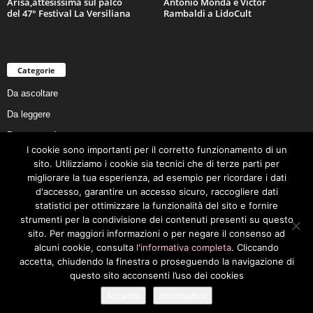
Arisa,attesissima sul palco
Antonio Monda e Victor
del 47° Festival La Versiliana
Rambaldi a LidoCult
Categorie
Da ascoltare
Da leggere
Da non perdere
I cookie sono importanti per il corretto funzionamento di un
Da conoscere
sito. Utilizziamo i cookie sia tecnici che di terze parti per
Da preservare
migliorare la tua esperienza, ad esempio per ricordare i dati
d'accesso, garantire un accesso sicuro, raccogliere dati
Da vivere
statistici per ottimizzare la funzionalità del sito e fornire
Cookie Policy
strumenti per la condivisione dei contenuti presenti su questo
sito. Per maggiori informazioni o per negare il consenso ad
alcuni cookie, consulta
l'informativa completa
. Cliccando
accetta, chiudendo la finestra o proseguendo la navigazione di
questo sito acconsenti l’uso dei cookies
Privacy Policy
Cookie Policy
Accetto
Informativa
© 2026