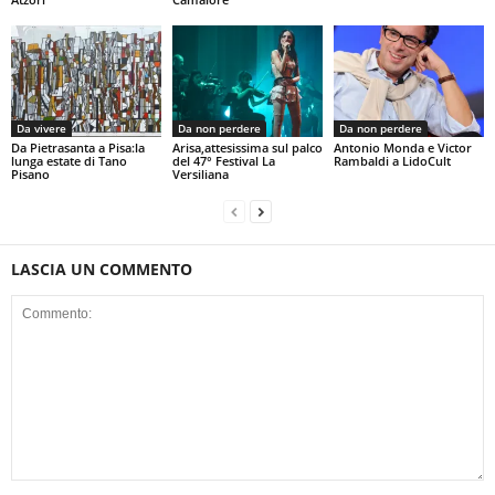
Da vivere
Da non perdere
Da non perdere
Da Pietrasanta a Pisa:la
Arisa,attesissima sul palco
Antonio Monda e Victor
lunga estate di Tano
del 47° Festival La
Rambaldi a LidoCult
Pisano
Versiliana
LASCIA UN COMMENTO