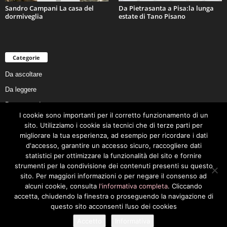
Sandro Campani La casa del
Da Pietrasanta a Pisa:la lunga
dormiveglia
estate di Tano Pisano
Categorie
Da ascoltare
Da leggere
Da non perdere
I cookie sono importanti per il corretto funzionamento di un
Da conoscere
sito. Utilizziamo i cookie sia tecnici che di terze parti per
Da preservare
migliorare la tua esperienza, ad esempio per ricordare i dati
d'accesso, garantire un accesso sicuro, raccogliere dati
Da vivere
statistici per ottimizzare la funzionalità del sito e fornire
Cookie Policy
strumenti per la condivisione dei contenuti presenti su questo
sito. Per maggiori informazioni o per negare il consenso ad
alcuni cookie, consulta
l'informativa completa
. Cliccando
accetta, chiudendo la finestra o proseguendo la navigazione di
questo sito acconsenti l’uso dei cookies
Privacy Policy
Cookie Policy
Accetto
Informativa
© 2026