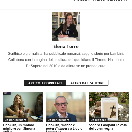
Elena Torre
Scrittrice e giornalista, ha pubblicato romanzi, saggi e storie per bambini.
Collabora con la pagina della cultura del quotidiano Il Tirreno. Ha ideato
DaSapere nel 2010 e da allora se ne prende cura.
ARTICOLI CORRELATI
ALTRO DALL'AUTORE
Da non perdere
Da non perdere
Da leggere
LidoCult, un mondo
LidoCult, “Donne e
Sandro Campani La casa
migliore con Simona
potere” stasera a Lido di
del dormiveglia
Atzori
Camaiore