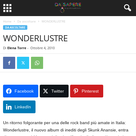
Home
Da ascoltare
WONDERLUSTRE
DA ASCOLTARE
WONDERLUSTRE
Di
Elena Torre
-
Ottobre 4, 2010
Facebook
Twitter
Pinterest
LinkedIn
Un ritorno folgorante per una delle rock band più amate in Italia:
Wonderlustre, il nuovo album di inediti degli Skunk Anansie, entra