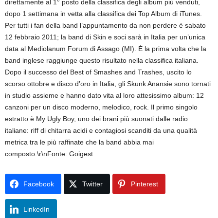
direttamente al 1° posto della classifica degli album più venduti,
dopo 1 settimana in vetta alla classifica dei Top Album di iTunes.
Per tutti i fan della band l’appuntamento da non perdere è sabato
12 febbraio 2011; la band di Skin e soci sarà in Italia per un’unica
data al Mediolanum Forum di Assago (MI). È la prima volta che la
band inglese raggiunge questo risultato nella classifica italiana.
Dopo il successo del Best of Smashes and Trashes, uscito lo
scorso ottobre e disco d’oro in Italia, gli Skunk Anansie sono tornati
in studio assieme e hanno dato vita al loro attesissimo album: 12
canzoni per un disco moderno, melodico, rock. Il primo singolo
estratto è My Ugly Boy, uno dei brani più suonati dalle radio
italiane: riff di chitarra acidi e contagiosi scanditi da una qualità
metrica tra le più raffinate che la band abbia mai
composto.\r\nFonte: Goigest
Facebook
Twitter
Pinterest
LinkedIn