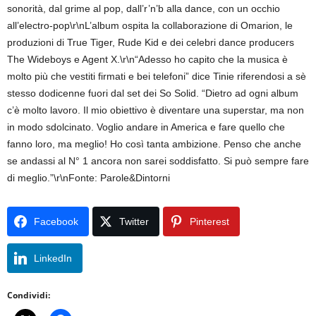
sonorità, dal grime al pop, dall’r’n’b alla dance, con un occhio
all’electro-pop\r\nL’album ospita la collaborazione di Omarion, le
produzioni di True Tiger, Rude Kid e dei celebri dance producers
The Wideboys e Agent X.\r\n“Adesso ho capito che la musica è
molto più che vestiti firmati e bei telefoni” dice Tinie riferendosi a sè
stesso dodicenne fuori dal set dei So Solid. “Dietro ad ogni album
c’è molto lavoro. Il mio obiettivo è diventare una superstar, ma non
in modo sdolcinato. Voglio andare in America e fare quello che
fanno loro, ma meglio! Ho così tanta ambizione. Penso che anche
se andassi al N° 1 ancora non sarei soddisfatto. Si può sempre fare
di meglio.”\r\nFonte: Parole&Dintorni
Facebook
Twitter
Pinterest
LinkedIn
Condividi: