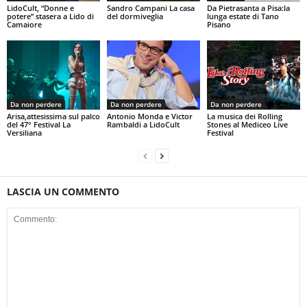
LidoCult, “Donne e
Sandro Campani La casa
Da Pietrasanta a Pisa:la
potere” stasera a Lido di
del dormiveglia
lunga estate di Tano
Camaiore
Pisano
Da non perdere
Da non perdere
Da non perdere
Arisa,attesissima sul palco
Antonio Monda e Victor
La musica dei Rolling
del 47° Festival La
Rambaldi a LidoCult
Stones al Mediceo Live
Versiliana
Festival
LASCIA UN COMMENTO