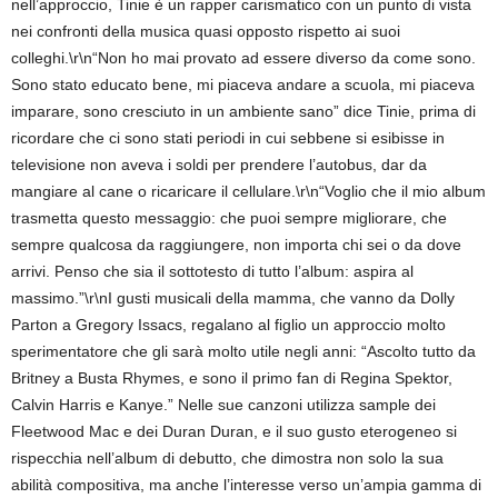
nell’approccio, Tinie è un rapper carismatico con un punto di vista
nei confronti della musica quasi opposto rispetto ai suoi
colleghi.\r\n“Non ho mai provato ad essere diverso da come sono.
Sono stato educato bene, mi piaceva andare a scuola, mi piaceva
imparare, sono cresciuto in un ambiente sano” dice Tinie, prima di
ricordare che ci sono stati periodi in cui sebbene si esibisse in
televisione non aveva i soldi per prendere l’autobus, dar da
mangiare al cane o ricaricare il cellulare.\r\n“Voglio che il mio album
trasmetta questo messaggio: che puoi sempre migliorare, che
sempre qualcosa da raggiungere, non importa chi sei o da dove
arrivi. Penso che sia il sottotesto di tutto l’album: aspira al
massimo.”\r\nI gusti musicali della mamma, che vanno da Dolly
Parton a Gregory Issacs, regalano al figlio un approccio molto
sperimentatore che gli sarà molto utile negli anni: “Ascolto tutto da
Britney a Busta Rhymes, e sono il primo fan di Regina Spektor,
Calvin Harris e Kanye.” Nelle sue canzoni utilizza sample dei
Fleetwood Mac e dei Duran Duran, e il suo gusto eterogeneo si
rispecchia nell’album di debutto, che dimostra non solo la sua
abilità compositiva, ma anche l’interesse verso un’ampia gamma di