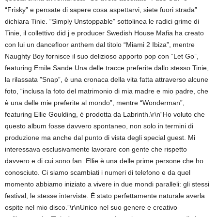
“Frisky” e pensate di sapere cosa aspettarvi, siete fuori strada”
dichiara Tinie. “Simply Unstoppable” sottolinea le radici grime di
Tinie, il collettivo did j e producer Swedish House Mafia ha creato
con lui un dancefloor anthem dal titolo “Miami 2 Ibiza”, mentre
Naughty Boy fornisce il suo delizioso apporto pop con “Let Go”,
featuring Emile Sande.Una delle tracce preferite dallo stesso Tinie,
la rilassata ”Snap”, è una cronaca della vita fatta attraverso alcune
foto, “inclusa la foto del matrimonio di mia madre e mio padre, che
è una delle mie preferite al mondo”, mentre “Wonderman”,
featuring Ellie Goulding, è prodotta da Labrinth.\r\n“Ho voluto che
questo album fosse davvero spontaneo, non solo in termini di
produzione ma anche dal punto di vista degli special guest. Mi
interessava esclusivamente lavorare con gente che rispetto
davvero e di cui sono fan. Ellie è una delle prime persone che ho
conosciuto. Ci siamo scambiati i numeri di telefono e da quel
momento abbiamo iniziato a vivere in due mondi paralleli: gli stessi
festival, le stesse interviste. È stato perfettamente naturale averla
ospite nel mio disco.”\r\nUnico nel suo genere e creativo