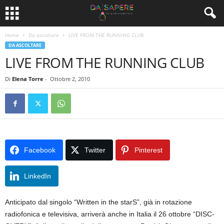
Home
Da ascoltare
LIVE FROM THE RUNNING CLUB
DA ASCOLTARE
LIVE FROM THE RUNNING CLUB
Di
Elena Torre
-
Ottobre 2, 2010
Facebook
Twitter
Pinterest
LinkedIn
Anticipato dal singolo “Written in the starS”, già in rotazione
radiofonica e televisiva, arriverà anche in Italia il 26 ottobre “DISC-