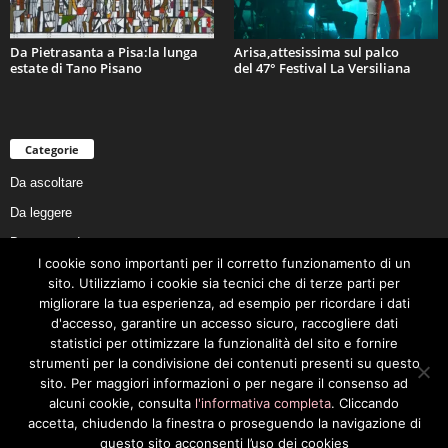
Da Pietrasanta a Pisa:la lunga
Arisa,attesissima sul palco
estate di Tano Pisano
del 47° Festival La Versiliana
Categorie
Da ascoltare
Da leggere
Da non perdere
I cookie sono importanti per il corretto funzionamento di un
Da conoscere
sito. Utilizziamo i cookie sia tecnici che di terze parti per
Da preservare
migliorare la tua esperienza, ad esempio per ricordare i dati
d'accesso, garantire un accesso sicuro, raccogliere dati
Da vivere
statistici per ottimizzare la funzionalità del sito e fornire
Cookie Policy
strumenti per la condivisione dei contenuti presenti su questo
sito. Per maggiori informazioni o per negare il consenso ad
alcuni cookie, consulta
l'informativa completa
. Cliccando
accetta, chiudendo la finestra o proseguendo la navigazione di
questo sito acconsenti l’uso dei cookies