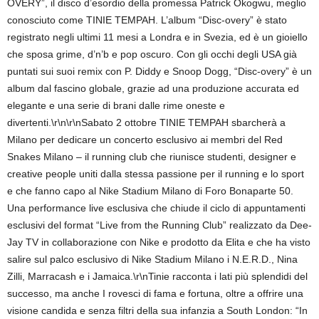
OVERY”, il disco d’esordio della promessa Patrick Okogwu, meglio
conosciuto come TINIE TEMPAH. L’album “Disc-overy” è stato
registrato negli ultimi 11 mesi a Londra e in Svezia, ed è un gioiello
che sposa grime, d’n’b e pop oscuro. Con gli occhi degli USA già
puntati sui suoi remix con P. Diddy e Snoop Dogg, “Disc-overy” è un
album dal fascino globale, grazie ad una produzione accurata ed
elegante e una serie di brani dalle rime oneste e
divertenti.\r\n\r\nSabato 2 ottobre TINIE TEMPAH sbarcherà a
Milano per dedicare un concerto esclusivo ai membri del Red
Snakes Milano – il running club che riunisce studenti, designer e
creative people uniti dalla stessa passione per il running e lo sport
e che fanno capo al Nike Stadium Milano di Foro Bonaparte 50.
Una performance live esclusiva che chiude il ciclo di appuntamenti
esclusivi del format “Live from the Running Club” realizzato da Dee-
Jay TV in collaborazione con Nike e prodotto da Elita e che ha visto
salire sul palco esclusivo di Nike Stadium Milano i N.E.R.D., Nina
Zilli, Marracash e i Jamaica.\r\nTinie racconta i lati più splendidi del
successo, ma anche I rovesci di fama e fortuna, oltre a offrire una
visione candida e senza filtri della sua infanzia a South London: “In