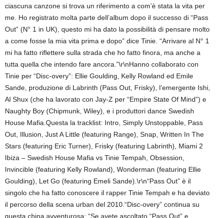
ciascuna canzone si trova un riferimento a com’è stata la vita per
me. Ho registrato molta parte dell’album dopo il successo di “Pass
Out” (N° 1 in UK), questo mi ha dato la possibilità di pensare molto
a come fosse la mia vita prima e dopo” dice Tinie. “Arrivare al N° 1
mi ha fatto riflettere sulla strada che ho fatto finora, ma anche a
tutta quella che intendo fare ancora.”\r\nHanno collaborato con
Tinie per “Disc-overy”: Ellie Goulding, Kelly Rowland ed Emile
Sande, produzione di Labrinth (Pass Out, Frisky), l’emergente Ishi,
Al Shux (che ha lavorato con Jay-Z per “Empire State Of Mind”) e
Naughty Boy (Chipmunk, Wiley), e i produttori dance Swedish
House Mafia.Questa la tracklist: Intro, Simply Unstoppable, Pass
Out, Illusion, Just A Little (featuring Range), Snap, Written In The
Stars (featuring Eric Turner), Frisky (featuring Labrinth), Miami 2
Ibiza – Swedish House Mafia vs Tinie Tempah, Obsession,
Invincible (featuring Kelly Rowland), Wonderman (featuring Ellie
Goulding), Let Go (featuring Emeli Sande).\r\n“Pass Out” è il
singolo che ha fatto conoscere il rapper Tinie Tempah e ha deviato
il percorso della scena urban del 2010.“Disc-overy” continua su
questa china avventurosa: “Se avete ascoltato “Pass Out” e