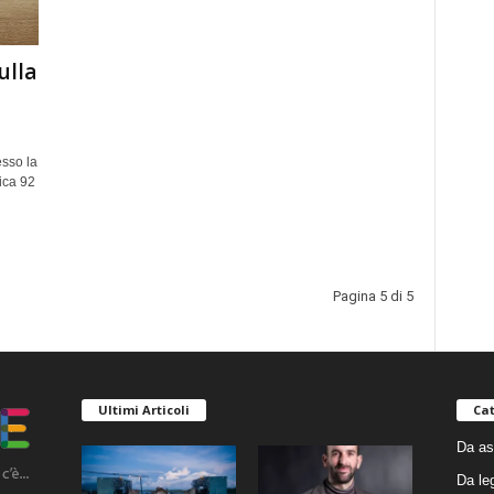
ulla
sso la
lica 92
Pagina 5 di 5
Ultimi Articoli
Cat
Da as
Da le