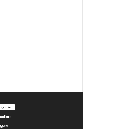
egorie
coltare
ggere