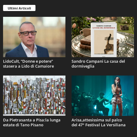
Ultimi Articoli
LidoCult, “Donne e potere”
Sandro Campani La casa del
stasera a Lido di Camaiore
dormiveglia
Da Pietrasanta a Pisa:la lunga
Arisa,attesissima sul palco
estate di Tano Pisano
del 47° Festival La Versiliana