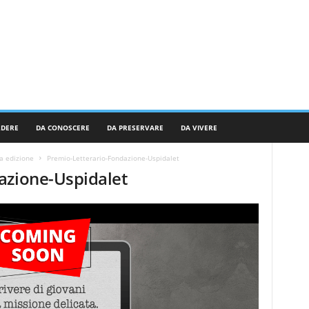
RDERE
DA CONOSCERE
DA PRESERVARE
DA VIVERE
a edizione
Premio-Letterario-Fondazione-Uspidalet
azione-Uspidalet