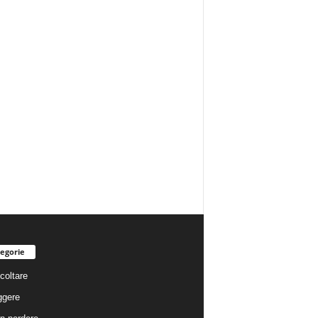
egorie
coltare
ggere