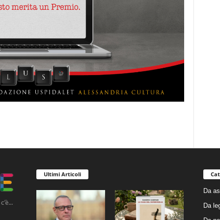
Ultimi Articoli
Cat
Da as
Da le