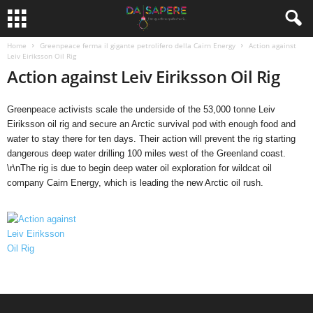
Home
Greenpeace ferma il gigante petrolifero della Cairn Energy
Action against
Leiv Eiriksson Oil Rig
Action against Leiv Eiriksson Oil Rig
Greenpeace activists scale the underside of the 53,000 tonne Leiv
Eiriksson oil rig and secure an Arctic survival pod with enough food and
water to stay there for ten days. Their action will prevent the rig starting
dangerous deep water drilling 100 miles west of the Greenland coast.
\r\nThe rig is due to begin deep water oil exploration for wildcat oil
company Cairn Energy, which is leading the new Arctic oil rush.