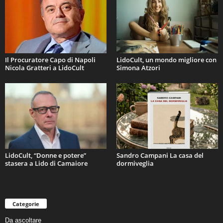
Il Procuratore Capo di Napoli
LidoCult, un mondo migliore con
Nicola Gratteri a LidoCult
Simona Atzori
LidoCult, “Donne e potere”
Sandro Campani La casa del
stasera a Lido di Camaiore
dormiveglia
Categorie
Da ascoltare