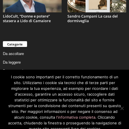
LidoCult, “Donne e potere”
Sandro Campani La casa del
stasera a Lido di Camaiore
dormiveglia
Categorie
Da ascoltare
Da leggere
Da non perdere
I cookie sono importanti per il corretto funzionamento di un
Da conoscere
sito. Utilizziamo i cookie sia tecnici che di terze parti per
Da preservare
migliorare la tua esperienza, ad esempio per ricordare i dati
d'accesso, garantire un accesso sicuro, raccogliere dati
Da vivere
statistici per ottimizzare la funzionalità del sito e fornire
Cookie Policy
strumenti per la condivisione dei contenuti presenti su questo
sito. Per maggiori informazioni o per negare il consenso ad
alcuni cookie, consulta
l'informativa completa
. Cliccando
accetta, chiudendo la finestra o proseguendo la navigazione di
questo sito acconsenti l’uso dei cookies