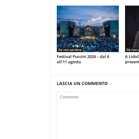
Da non perdere
Da non 
Festival Puccini 2026 – dal 6
A LidoC
all’11 agosto
present
LASCIA UN COMMENTO