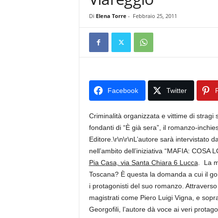
Di
Elena Torre
-
Febbraio 25, 2011
Facebook
Twitter
P
Criminalità organizzata e vittime di stragi
fondanti di “È già sera”, il romanzo-inchi
Editore.\r\n\r\nL’autore sarà intervistato d
nell’ambito dell’iniziativa “MAFIA: COSA
Pia Casa, via Santa Chiara 6 Lucca
. La m
Toscana? È questa la domanda a cui il go
i protagonisti del suo romanzo. Attraverso 
magistrati come Piero Luigi Vigna, e sopratt
Georgofili, l’autore dà voce ai veri prota