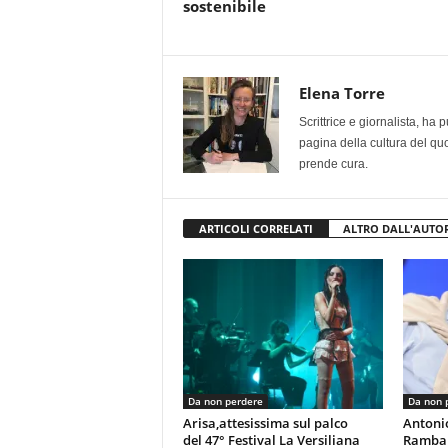
sostenibile
Elena Torre
Scrittrice e giornalista, ha
pagina della cultura del qu
prende cura.
ARTICOLI CORRELATI
ALTRO DALL'AUTO
Da non perdere
Da non 
Arisa,attesissima sul palco
Antoni
del 47° Festival La Versiliana
Rambal