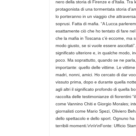
nero della storia di Firenze e d’Italia. Tr
protagonista di una tormentata storia d’am
lo porteranno in un viaggio che attraversa l
soprusi. Fatta di mafia. “A Lucca parlerem
esattamente ciò che ho tentato di fare nel 
che la mafia in Toscana c’è eccome, ma so
modo giusto, se si vuole essere ascoltati”
significato ulteriore e, in qualche modo, in
poco. Ma soprattutto, quando se ne parla,
importante: quello delle vittime. Le vittim
madri, nonni, amici. Ho cercato di dar vo
vissuto prima, dopo e durante quella notte
agli altri il significato profondo di quella 
raccolta delle testimonianze di fiorentini “il
come Vannino Chiti e Giorgio Morales; inte
giornalisti come Mario Spezi, Oliviero Beha
dello spettacolo e dello sport. Ognuno ha r
terribili momenti.\r\n\r\nFonte: Ufficio S