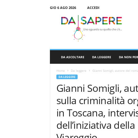
GIO 6 AGO 2026
ACCEDI
D
a
S
a
p
e
r
DA ASCOLTARE
DA LEGGERE
DA NON PE
e
Home
Da leggere
Gianni Somigli, autore del roma
DA LEGGERE
Gianni Somigli, au
sulla criminalità o
in Toscana, intervi
dell’iniziativa del
Viareggio