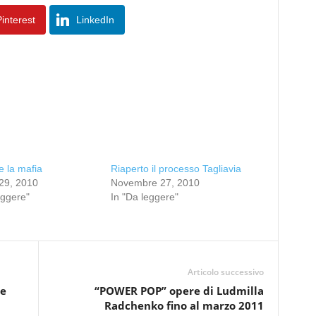
interest
LinkedIn
e la mafia
Riaperto il processo Tagliavia
29, 2010
Novembre 27, 2010
eggere"
In "Da leggere"
Articolo successivo
he
“POWER POP” opere di Ludmilla
Radchenko fino al marzo 2011