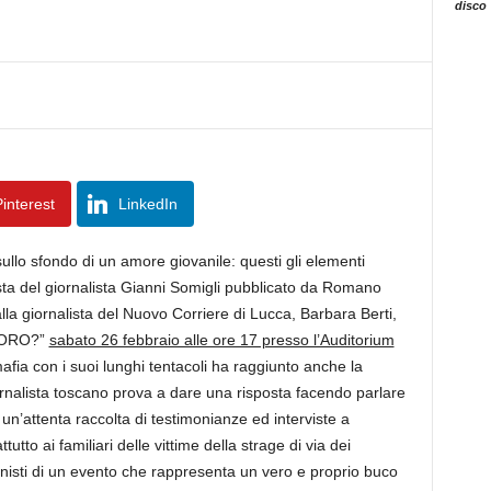
disco
interest
LinkedIn
 sullo sfondo di un amore giovanile: questi gli elementi
esta del giornalista Gianni Somigli pubblicato da Romano
alla giornalista del Nuovo Corriere di Lucca, Barbara Berti,
 LORO?”
sabato 26 febbraio alle ore 17 presso l’Auditorium
afia con i suoi lunghi tentacoli ha raggiunto anche la
rnalista toscano prova a dare una risposta facendo parlare
un’attenta raccolta di testimonianze ed interviste a
utto ai familiari delle vittime della strage di via dei
gonisti di un evento che rappresenta un vero e proprio buco