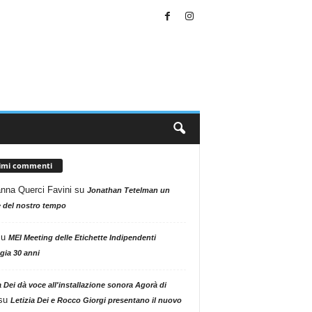
timi commenti
nna Querci Favini
su
Jonathan Tetelman un
 del nostro tempo
su
MEI Meeting delle Etichette Indipendenti
gia 30 anni
a Dei dà voce all'installazione sonora Agorà di
su
Letizia Dei e Rocco Giorgi presentano il nuovo