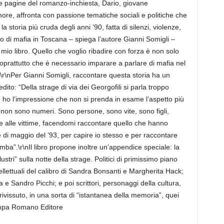
a le pagine del romanzo-inchiesta, Dario, giovane
ore, affronta con passione tematiche sociali e politiche che
a storia più cruda degli anni ’90, fatta di silenzi, violenze,
o di mafia in Toscana – spiega l’autore Gianni Somigli –
mio libro. Quello che voglio ribadire con forza è non solo
prattutto che è necessario imparare a parlare di mafia nel
.\r\nPer Gianni Somigli, raccontare questa storia ha un
edito: “Della strage di via dei Georgofili si parla troppo
 ho l’impressione che non si prenda in esame l’aspetto più
e non sono numeri. Sono persone, sono vite, sono figli,
ce alle vittime, facendomi raccontare quello che hanno
 di maggio del ’93, per capire io stesso e per raccontare
bomba”.\r\nIl libro propone inoltre un’appendice speciale: la
lustri” sulla notte della strage. Politici di primissimo piano
llettuali del calibro di Sandra Bonsanti e Margherita Hack;
 e Sandro Picchi; e poi scrittori, personaggi della cultura,
ivissuto, in una sorta di “istantanea della memoria”, quei
tampa Romano Editore