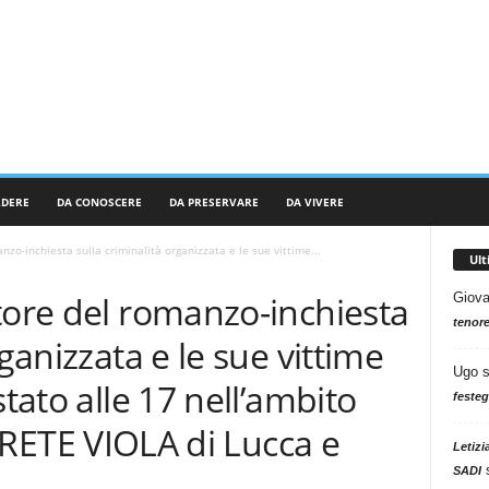
RDERE
DA CONOSCERE
DA PRESERVARE
DA VIVERE
nzo-inchiesta sulla criminalità organizzata e le sue vittime...
Ul
tore del romanzo-inchiesta
Giova
tenore
rganizzata e le sue vittime
Ugo
stato alle 17 nell’ambito
festeg
la RETE VIOLA di Lucca e
Letizi
SADI