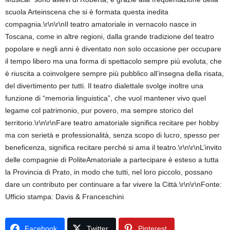
scuola Arteinscena che si è formata questa inedita
compagnia.\r\n\r\nIl teatro amatoriale in vernacolo nasce in
Toscana, come in altre regioni, dalla grande tradizione del teatro
popolare e negli anni è diventato non solo occasione per occupare
il tempo libero ma una forma di spettacolo sempre più evoluta, che
è riuscita a coinvolgere sempre più pubblico all’insegna della risata,
del divertimento per tutti. Il teatro dialettale svolge inoltre una
funzione di “memoria linguistica”, che vuol mantener vivo quel
legame col patrimonio, pur povero, ma sempre storico del
territorio.\r\n\r\nFare teatro amatoriale significa recitare per hobby
ma con serietà e professionalità, senza scopo di lucro, spesso per
beneficenza, significa recitare perché si ama il teatro.\r\n\r\nL’invito
delle compagnie di PoliteAmatoriale a partecipare è esteso a tutta
la Provincia di Prato, in modo che tutti, nel loro piccolo, possano
dare un contributo per continuare a far vivere la Città.\r\n\r\nFonte:
Ufficio stampa: Davis & Franceschini
Facebook
Twitter
Pinterest