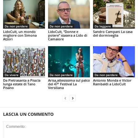
Da non perdere
Da non perdere
Da leggere
LidoCult, un mondo
LidoCult, “Donne e
Sandro Campani La casa
migliore con Simona
potere” stasera a Lido di
del dormiveglia
Atzori
Camaiore
Da vivere
Da non perdere
Da non perdere
Da Pietrasanta a Pisa:la
Arisa,attesissima sul palco
Antonio Monda e Victor
lunga estate di Tano
del 47° Festival La
Rambaldi a LidoCult
Pisano
Versiliana
LASCIA UN COMMENTO