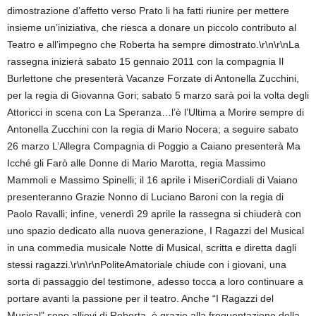
dimostrazione d’affetto verso Prato li ha fatti riunire per mettere
insieme un’iniziativa, che riesca a donare un piccolo contributo al
Teatro e all’impegno che Roberta ha sempre dimostrato.\r\n\r\nLa
rassegna inizierà sabato 15 gennaio 2011 con la compagnia Il
Burlettone che presenterà Vacanze Forzate di Antonella Zucchini,
per la regia di Giovanna Gori; sabato 5 marzo sarà poi la volta degli
Attoricci in scena con La Speranza…l’è l’Ultima a Morire sempre di
Antonella Zucchini con la regia di Mario Nocera; a seguire sabato
26 marzo L’Allegra Compagnia di Poggio a Caiano presenterà Ma
Icché gli Farò alle Donne di Mario Marotta, regia Massimo
Mammoli e Massimo Spinelli; il 16 aprile i MiseriCordiali di Vaiano
presenteranno Grazie Nonno di Luciano Baroni con la regia di
Paolo Ravalli; infine, venerdì 29 aprile la rassegna si chiuderà con
uno spazio dedicato alla nuova generazione, I Ragazzi del Musical
in una commedia musicale Notte di Musical, scritta e diretta dagli
stessi ragazzi.\r\n\r\nPoliteAmatoriale chiude con i giovani, una
sorta di passaggio del testimone, adesso tocca a loro continuare a
portare avanti la passione per il teatro. Anche “I Ragazzi del
Musical” sono allievi di Roberta, è grazie alla frequentazione della