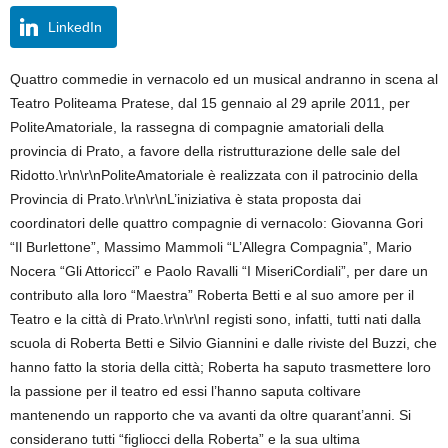
LinkedIn
Quattro commedie in vernacolo ed un musical andranno in scena al
Teatro Politeama Pratese, dal 15 gennaio al 29 aprile 2011, per
PoliteAmatoriale, la rassegna di compagnie amatoriali della
provincia di Prato, a favore della ristrutturazione delle sale del
Ridotto.\r\n\r\nPoliteAmatoriale è realizzata con il patrocinio della
Provincia di Prato.\r\n\r\nL’iniziativa è stata proposta dai
coordinatori delle quattro compagnie di vernacolo: Giovanna Gori
“Il Burlettone”, Massimo Mammoli “L’Allegra Compagnia”, Mario
Nocera “Gli Attoricci” e Paolo Ravalli “I MiseriCordiali”, per dare un
contributo alla loro “Maestra” Roberta Betti e al suo amore per il
Teatro e la città di Prato.\r\n\r\nI registi sono, infatti, tutti nati dalla
scuola di Roberta Betti e Silvio Giannini e dalle riviste del Buzzi, che
hanno fatto la storia della città; Roberta ha saputo trasmettere loro
la passione per il teatro ed essi l’hanno saputa coltivare
mantenendo un rapporto che va avanti da oltre quarant’anni. Si
considerano tutti “figliocci della Roberta” e la sua ultima