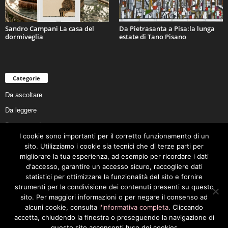
Sandro Campani La casa del
Da Pietrasanta a Pisa:la lunga
dormiveglia
estate di Tano Pisano
Categorie
Da ascoltare
Da leggere
Da non perdere
I cookie sono importanti per il corretto funzionamento di un
Da conoscere
sito. Utilizziamo i cookie sia tecnici che di terze parti per
Da preservare
migliorare la tua esperienza, ad esempio per ricordare i dati
d'accesso, garantire un accesso sicuro, raccogliere dati
Da vivere
statistici per ottimizzare la funzionalità del sito e fornire
Cookie Policy
strumenti per la condivisione dei contenuti presenti su questo
sito. Per maggiori informazioni o per negare il consenso ad
alcuni cookie, consulta
l'informativa completa
. Cliccando
accetta, chiudendo la finestra o proseguendo la navigazione di
questo sito acconsenti l’uso dei cookies