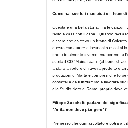
Come hai scelto i musicisti e il team 
Questa è una bella storia. Tra le canzoni ch
resto a casa con il cane”. Quando feci asco
dissero che esisteva un brano di Calcutta
questo cantautore e incuriosito ascoltai l
erano totalmente diverse, ma per me fu l’
subito il CD “Mainstream” (ebbene sì, acqu
andare a vedere chi aveva prodotto e arran
produzioni di Marta e compresi che forse e
contattai e da lì iniziammo a lavorare sugli
allo Studio Nero di Roma, proprio dove ven
Filippo Zucchetti parlarci del significat
“Anita non deve piangere”?
Premesso che ogni ascoltatore potrà attribui