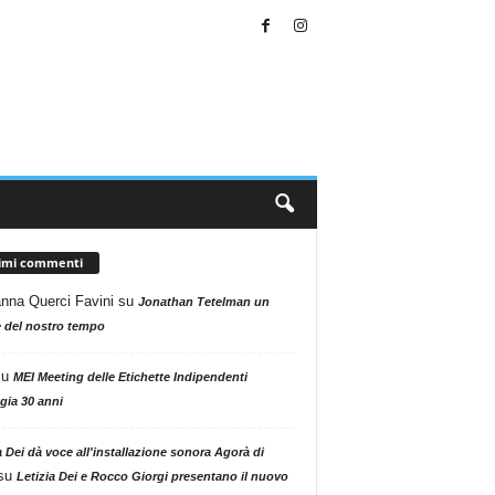
timi commenti
nna Querci Favini
su
Jonathan Tetelman un
 del nostro tempo
su
MEI Meeting delle Etichette Indipendenti
gia 30 anni
a Dei dà voce all'installazione sonora Agorà di
su
Letizia Dei e Rocco Giorgi presentano il nuovo