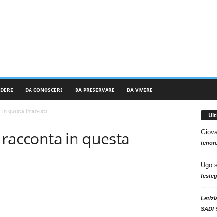
RDERE
DA CONOSCERE
DA PRESERVARE
DA VIVERE
a in questa intervista
Ul
i racconta in questa
Giova
tenore
Ugo
festeg
Letizi
SADI