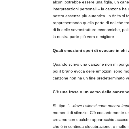
alcuni potrebbe essere una figlia, un cane
interpretazioni personali – la canzone ha u
nostra essenza più autentica. In Anita si 
rappresentando quella parte di noi che t
di là delle sovrastrutture economiche, poli
la nostra parte più vera e migliore
Quali emozioni speri di evocare in chi
Quando scrivo una canzone non mi pongo 
poi il brano evoca delle emozioni sono mo
canzone non ha un fine predeterminato ver
C’è una frase o un verso della canzon
Sì, tipo:
“…dove i silenzi sono ancora impo
momenti di silenzio. C’è costantemente un 
creiamo con qualche apparecchio acceso. 
che è in continua elucubrazione, è molto i