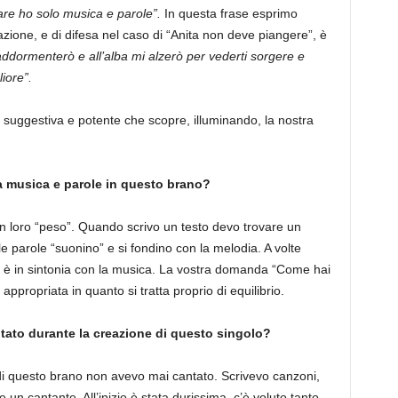
iare ho solo musica e parole”.
In questa frase esprimo
ione, e di difesa nel caso di “Anita non deve piangere”, è
addormenterò e all’alba mi alzerò per vederti sorgere e
iore”.
 suggestiva e potente che scopre, illuminando, la nostra
ra musica e parole in questo brano?
n loro “peso”. Quando scrivo un testo devo trovare un
 le parole “suonino” e si fondino con la melodia. A volte
n è in sintonia con la musica. La vostra domanda “Come hai
 appropriata in quanto si tratta proprio di equilibrio.
ntato durante la creazione di questo singolo?
i questo brano non avevo mai cantato. Scrivevo canzoni,
e un cantante. All’inizio è stata durissima, c’è voluto tanto