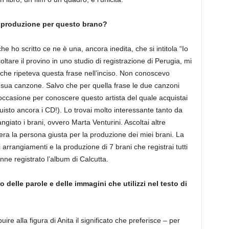
di produzione per questo brano?
e ho scritto ce ne è una, ancora inedita, che si intitola “Io
ltare il provino in uno studio di registrazione di Perugia, mi
 che ripeteva questa frase nell’inciso. Non conoscevo
a sua canzone. Salvo che per quella frase le due canzoni
occasione per conoscere questo artista del quale acquistai
isto ancora i CD!). Lo trovai molto interessante tanto da
giato i brani, ovvero Marta Venturini. Ascoltai altre
ra la persona giusta per la produzione dei miei brani. La
 arrangiamenti e la produzione di 7 brani che registrai tutti
ne registrato l’album di Calcutta.
o delle parole e delle immagini che utilizzi nel testo di
re alla figura di Anita il significato che preferisce – per