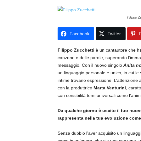
Filippo Z
Facebook
Twitter
P
Filippo Zucchetti
è un cantautore che ha s
canzone e delle parole, superando l’immagi
messaggio. Con il nuovo singolo
Anita n
un linguaggio personale e unico, in cui le su
intime trovano espressione. L’attenzione ai
con la produttrice
Marta Venturini
, carat
con sensibilità temi universali come l’ani
Da qualche giorno è uscito il tuo nuo
rappresenta nella tua evoluzione come 
Senza dubbio l’aver acquisito un linguagg
cerco in un’opera, che sia una canzone, un 