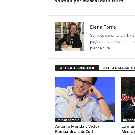
spaziali per maschi del futuro
Elena Torre
Scrittrice e giornalista, ha
pagina della cultura del qu
prende cura.
ARTICOLI CORRELATI
ALTRO DALL'AUTO
Da non perdere
Da non 
Antonio Monda e Victor
La musi
Rambaldi a LidoCult
Mediceo