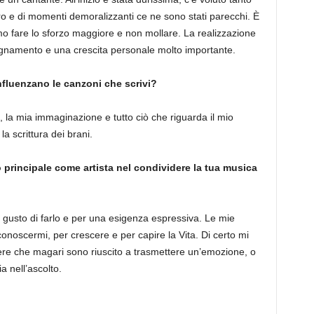
ro e di momenti demoralizzanti ce ne sono stati parecchi. È
o fare lo sforzo maggiore e non mollare. La realizzazione
segnamento e una crescita personale molto importante.
nfluenzano le canzoni che scrivi?
, la mia immaginazione e tutto ciò che riguarda il mio
la scrittura dei brani.
vo principale come artista nel condividere la tua musica
il gusto di farlo e per una esigenza espressiva. Le mie
onoscermi, per crescere e per capire la Vita. Di certo mi
ere che magari sono riuscito a trasmettere un’emozione, o
 nell’ascolto.