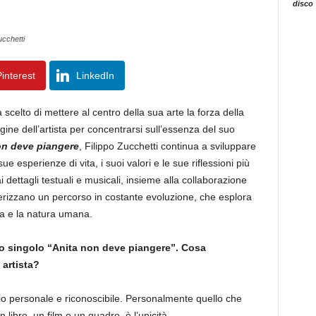
disco
ucchetti
interest
LinkedIn
celto di mettere al centro della sua arte la forza della
ne dell’artista per concentrarsi sull’essenza del suo
on deve piangere
, Filippo Zucchetti continua a sviluppare
e esperienze di vita, i suoi valori e le sue riflessioni più
 dettagli testuali e musicali, insieme alla collaborazione
terizzano un percorso in costante evoluzione, che esplora
ma e la natura umana.
vo singolo “Anita non deve piangere”. Cosa
artista?
io personale e riconoscibile. Personalmente quello che
libro, un film o un quadro, è l’unicità.