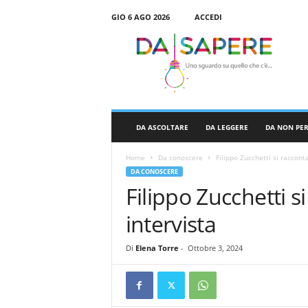
GIO 6 AGO 2026
ACCEDI
D
a
S
a
p
e
r
DA ASCOLTARE
DA LEGGERE
DA NON PE
e
Home
Da conoscere
Filippo Zucchetti si raccont
DA CONOSCERE
Filippo Zucchetti s
intervista
Di
Elena Torre
-
Ottobre 3, 2024