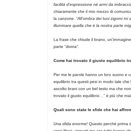
facilità d’espressione né armi da imbracc
chiaramente che il mio mezzo di comunicaz
la canzone.
“All’ombra dei tuoi zigomi mi 
illuminare quella che è la nostra parte migl
La frase che chiude il brano, un’immagine
parte “divina”.
Come hai trovato il giusto equilibrio t
Per me le parole hanno un loro suono e u
equilibrio tra questi pesi in modo tale che
ascolto brani con un bel testo ma che no
trovato il giusto equilibrio…” è più che mai
Quali sono state le sfide che hai affro
Una sfida enorme! Questo perché prima d
versi liberi, appunti ma ero tutto tranne ch