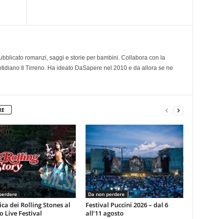
 pubblicato romanzi, saggi e storie per bambini. Collabora con la
otidiano Il Tirreno. Ha ideato DaSapere nel 2010 e da allora se ne
RE
perdere
Da non perdere
ca dei Rolling Stones al
Festival Puccini 2026 – dal 6
 Live Festival
all’11 agosto